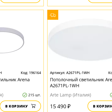
H
196164
A2671PL-1WH
ильник Arena
Потолочный светильник Ar
A2671PL-1WH
я)
Arte Lamp (Италия)
215 шт.
15 490 ₽
В КОРЗИНУ
В КОРЗИ