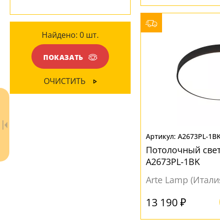
МАТЕРИАЛ
ПОВЕРХНОСТЬ
Акрил
(6)
Найдено:
0
шт.
Глянцевый
(2)
Без плафона
(2)
Матовый
(7)
ПОКАЗАТЬ
Металл
(2)
Рельефный
(2)
Пластик
(1)
ОЧИСТИТЬ
ЦВЕТ ПЛАФОНОВ
Белый
(8)
A2673PL-1B
Бронза
(1)
Потолочный свет
Золотой
(1)
A2673PL-1BK
Arte Lamp (Итали
13 190 ₽