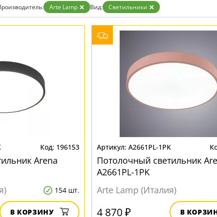
Бронза
Производитель:
Arte Lamp
Вид:
Светильники
Золото
Прозрачные
Хром
Черные
K
196153
A2661PL-1PK
ильник Arena
Потолочный светильник Ar
A2661PL-1PK
я)
Arte Lamp (Италия)
154 шт.
4 870 ₽
В КОРЗИНУ
В КОРЗИ