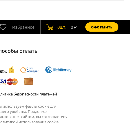
Избранное
0
шт.
0
₽
ОФОРМИТЬ
пособы оплаты
литика безопасности платежей
 используем файлы cookie для
шего удобства. Продолжая
льзоваться сайтом, вы соглашаетесь
олитикой использования cookie.