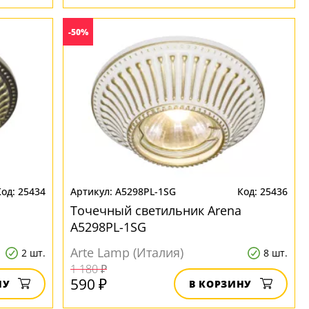
-50%
25434
A5298PL-1SG
25436
Точечный светильник Arena
A5298PL-1SG
Arte Lamp (Италия)
2 шт.
8 шт.
1 180 ₽
590 ₽
НУ
В КОРЗИНУ