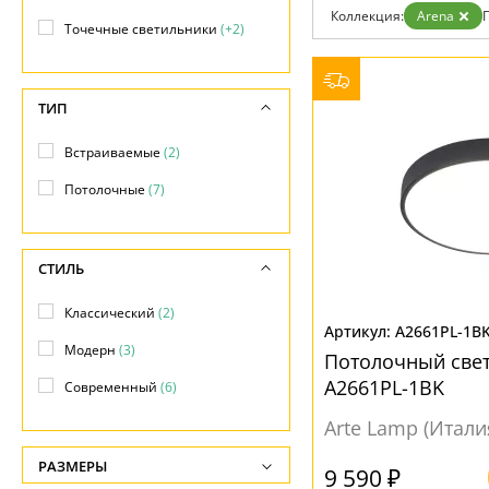
Коллекция:
Arena
Доставка и оплата
Точечные светильники
(+2)
Гарантия
Возврат
Отзывы
Установка
ТИП
Дизайнерам
Бренды
Встраиваемые
(2)
Контакты
Потолочные
(7)
СТИЛЬ
Классический
(2)
A2661PL-1B
Модерн
(3)
Потолочный свет
A2661PL-1BK
Современный
(6)
Arte Lamp (Итали
РАЗМЕРЫ
9 590 ₽