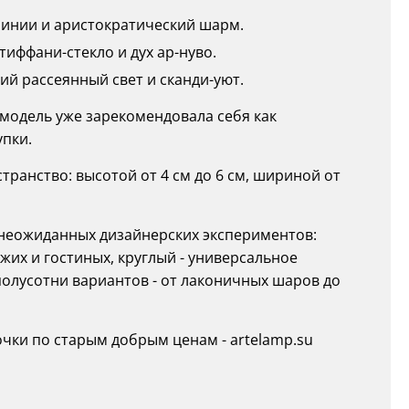
линии и аристократический шарм.
иффани-стекло и дух ар-нуво.
ий рассеянный свет и сканди-уют.
я модель уже зарекомендовала себя как
упки.
ранство: высотой от 4 см до 6 см, шириной от
о неожиданных дизайнерских экспериментов:
жих и гостиных, круглый - универсальное
полусотни вариантов - от лаконичных шаров до
чки по старым добрым ценам - artelamp.su