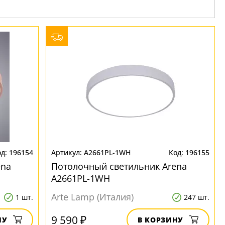
196154
A2661PL-1WH
196155
ena
Потолочный светильник Arena
A2661PL-1WH
Arte Lamp (Италия)
1 шт.
247 шт.
9 590 ₽
НУ
В КОРЗИНУ