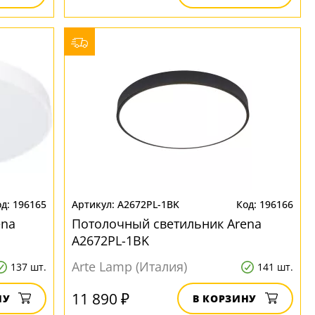
196165
A2672PL-1BK
196166
ena
Потолочный светильник Arena
A2672PL-1BK
Arte Lamp (Италия)
137 шт.
141 шт.
11 890 ₽
НУ
В КОРЗИНУ