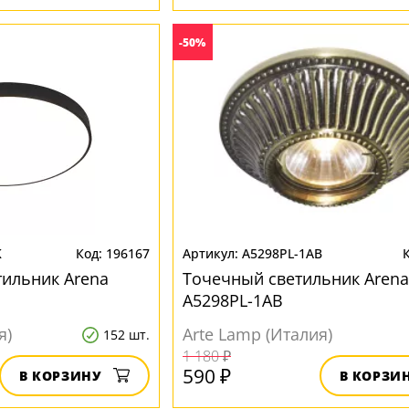
-50%
K
196167
A5298PL-1AB
ильник Arena
Точечный светильник Arena
A5298PL-1AB
я)
Arte Lamp (Италия)
152 шт.
1 180 ₽
590 ₽
В КОРЗИНУ
В КОРЗИ