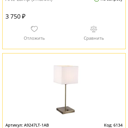
3 750 ₽
A9247LT-1AB
6134