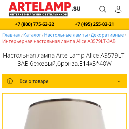
+7 (800) 775-63-32
+7 (495) 255-03-21
Главная
Каталог
Настольные лампы
Декоративные
/
/
/
/
Интерьерная настольная лампа Alice A3579LT-3AB
Настольная лампа Arte Lamp Alice A3579LT-
3AB бежевый,бронза,E14x3*40W
Все о товаре
Все о товаре
Комплект лампочек
Вся коллекция