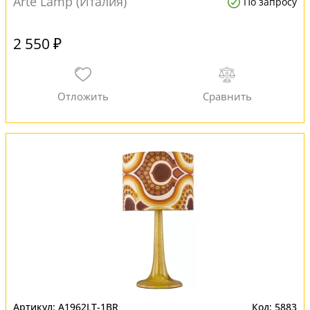
Arte Lamp (Италия)
По запросу
2 550 ₽
A1962LT-1BR
5883