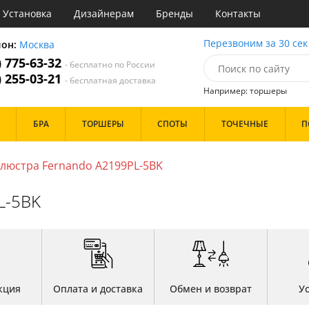
Установка
Дизайнерам
Бренды
Контакты
ы
Перезвоним за 30 сек
ион:
Москва
) 775-63-32
- бесплатно по России
атегории
) 255-03-21
- бесплатная доставка
Например: торшеры
Стиль
Назначение
Дизайн/Форма
БРА
ТОРШЕРЫ
СПОТЫ
ТОЧЕЧНЫЕ
П
деко
Гостиная
Тарелки
ковый
Детская
Шары
три
Зал
люстра Fernando A2199PL-5BK
толков
ссический
Кабинет
Особенности
т
Кафе
L-5BK
имализм
Коридор и прихожая
ерн
Кухня
ванс
Офис
Бренд
ро
Прихожая
ндинавский
Спальня
ременный
но
Цвет
ристика
кция
Оплата и доставка
Обмен и возврат
У
тек
Белые