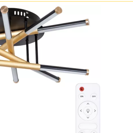
Бронза
Золото
Прозрачные
Хром
Черные