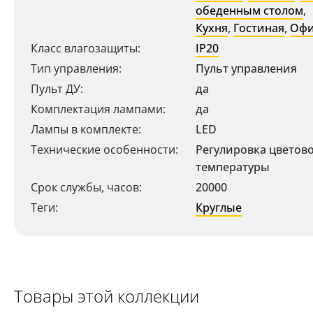
обеденным столом
,
Кухня
,
Гостиная
,
Офи
Класс влагозащиты:
IP20
Тип управления:
Пульт управления
Пульт ДУ:
да
Комплектация лампами:
да
Лампы в комплекте:
LED
Технические особенности:
Регулировка цветов
температуры
Ваш регион:
Москва
Срок службы, часов:
20000
+7 (800) 775-63-32
Теги:
Круглые
- бесплатно по России
+7 (495) 255-03-21
- бесплатная доставка
Товары этой коллекции