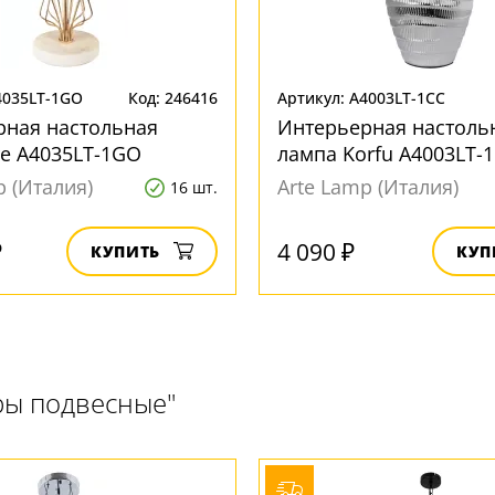
4035LT-1GO
Код: 246416
Артикул: A4003LT-1CC
рная настольная
Интерьерная настоль
re A4035LT-1GO
лампа Korfu A4003LT-
p (Италия)
Arte Lamp (Италия)
16 шт.
₽
4 090 ₽
КУПИТЬ
КУП
ры подвесные"