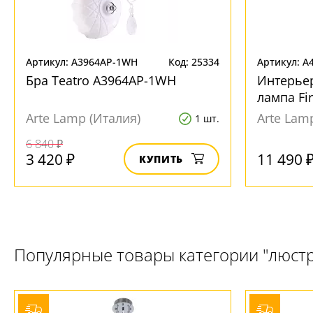
Артикул: A3964AP-1WH
Код: 25334
Артикул: A
Бра Teatro A3964AP-1WH
Интерье
лампа Fi
Arte Lamp (Италия)
Arte Lam
1 шт.
6 840 ₽
3 420 ₽
11 490 
КУПИТЬ
Популярные товары категории "люст