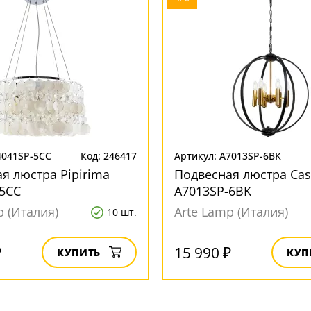
4041SP-5CC
Код: 246417
Артикул: A7013SP-6BK
я люстра Pipirima
Подвесная люстра Cas
5CC
A7013SP-6BK
p (Италия)
Arte Lamp (Италия)
10 шт.
₽
15 990 ₽
КУПИТЬ
КУП