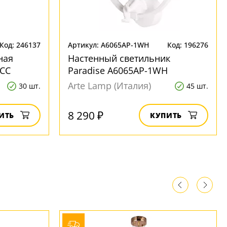
Код: 246137
Артикул: A6065AP-1WH
Код: 196276
ная
Настенный светильник
1CC
Paradise A6065AP-1WH
Arte Lamp (Италия)
30 шт.
45 шт.
8 290 ₽
ИТЬ
КУПИТЬ