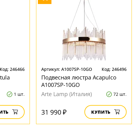
Код: 246466
Артикул: A1007SP-10GO
Код: 246496
tula
Подвесная люстра Acapulco
A1007SP-10GO
Arte Lamp (Италия)
1 шт.
72 шт.
31 990 ₽
ИТЬ
КУПИТЬ