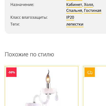
Назначение:
Кабинет
,
Холл
,
Спальня
,
Гостиная
Ваш регион:
Москва
Класс влагозащиты:
IP20
+7 (800) 775-63-32
- бесплатно по России
Теги:
лепестки
+7 (495) 255-03-21
- бесплатная доставка
Похожие по стилю
-50%