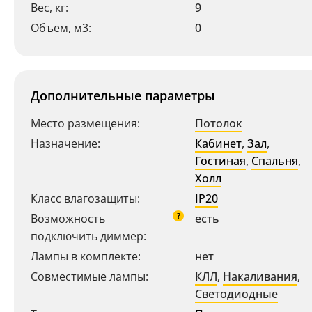
Вес, кг:
9
Объем, м3:
0
Дополнительные параметры
Место размещения:
Потолок
Назначение:
Кабинет
,
Зал
,
Гостиная
,
Спальня
,
Холл
Ваш регион:
Москва
Класс влагозащиты:
IP20
+7 (800) 775-63-32
- бесплатно по России
?
Возможность
есть
+7 (495) 255-03-21
- бесплатная доставка
подключить диммер:
Лампы в комплекте:
нет
Совместимые лампы:
КЛЛ
,
Накаливания
,
Светодиодные