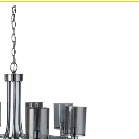
Бронза
Золото
Прозрачные
Хром
Черные