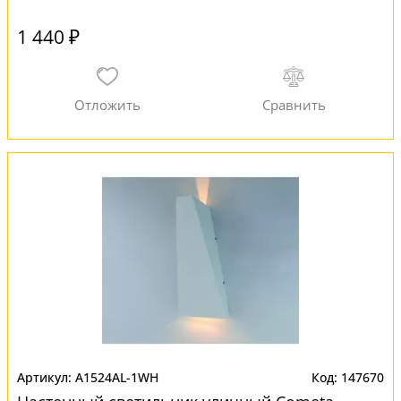
1 440 ₽
A1524AL-1WH
147670