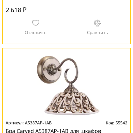
2 618 ₽
A5387AP-1AB
55542
Бра Carved A5387AP-1AB для шкафов