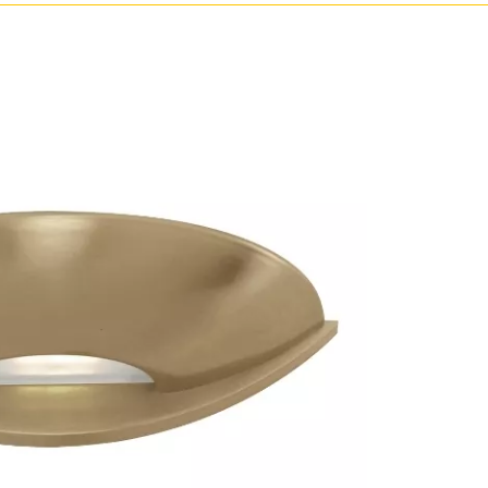
Бронза
Золото
Прозрачные
Хром
Черные