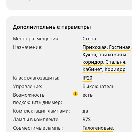
Дополнительные параметры
Место размещения:
Стена
Назначение:
Прихожая
,
Гостиная
,
Кухня
,
прихожая и
коридор
,
Спальня
,
Кабинет
,
Коридор
Ваш регион:
Москва
Класс влагозащиты:
IP20
+7 (800) 775-63-32
Управление:
Выключатель
- бесплатно по России
?
Возможность
есть
+7 (495) 255-03-21
- бесплатная доставка
подключить диммер:
Комплектация лампами:
да
Лампы в комплекте:
R7S
Совместимые лампы:
Галогеновые
,