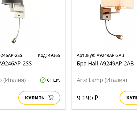
9246AP-2SS
Код: 49365
Артикул: A9249AP-2AB
 A9246AP-2SS
Бра Hall A9249AP-2AB
p (Италия)
Arte Lamp (Италия)
61 шт.
9 190 ₽
КУПИТЬ
КУП