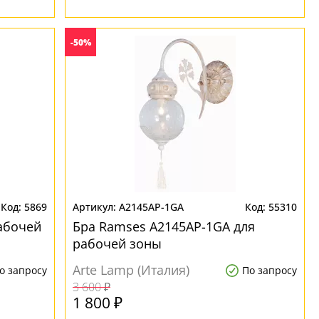
-50%
5869
A2145AP-1GA
55310
рабочей
Бра Ramses A2145AP-1GA для
рабочей зоны
Arte Lamp (Италия)
о запросу
По запросу
3 600 ₽
1 800 ₽