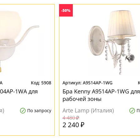
-50%
A
5908
A9514AP-1WG
004AP-1WA для
Бра Kenny A9514AP-1WG для
рабочей зоны
я)
Arte Lamp (Италия)
По запросу
П
4 480 ₽
2 240 ₽