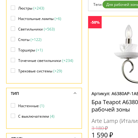
Теги:
Для рабочей зон
Доставка и оплата
Люстры
(+243)
Гарантия
Возврат
Настольные лампы
(+6)
-50%
Отзывы
Установка
Светильники
(+563)
Дизайнерам
Споты
(+122)
Бренды
Контакты
Торшеры
(+1)
Точечные светильники
(+234)
Трековые системы
(+29)
ТИП
A6380AP-1A
Бра Teapot A638
Настенные
(1)
рабочей зоны
С выключателем
(4)
Arte Lamp (Итали
3 180 ₽
1 590 ₽