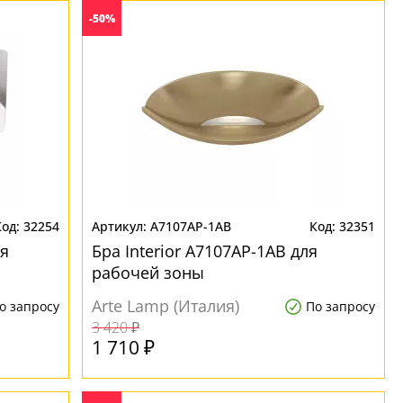
-50%
32254
A7107AP-1AB
32351
ля
Бра Interior A7107AP-1AB для
рабочей зоны
Arte Lamp (Италия)
о запросу
По запросу
3 420 ₽
1 710 ₽