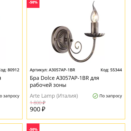
-50%
80912
A3057AP-1BR
55344
я
Бра Dolce A3057AP-1BR для
рабочей зоны
Arte Lamp (Италия)
о запросу
По запросу
1 800 ₽
900 ₽
-50%