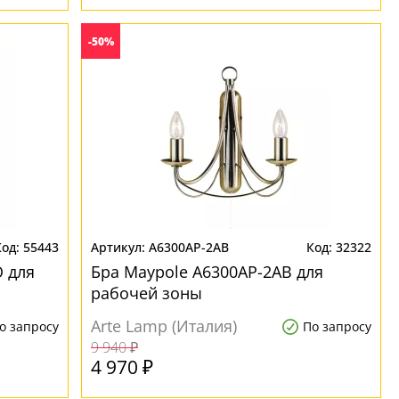
-50%
55443
A6300AP-2AB
32322
 для
Бра Maypole A6300AP-2AB для
рабочей зоны
Arte Lamp (Италия)
о запросу
По запросу
9 940 ₽
4 970 ₽