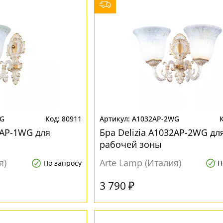
WG
80911
A1032AP-2WG
2AP-1WG для
Бра Delizia A1032AP-2WG дл
рабочей зоны
я)
Arte Lamp (Италия)
По запросу
П
3 790 ₽