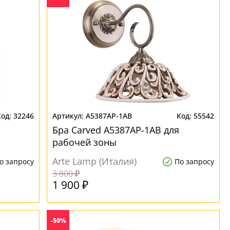
32246
A5387AP-1AB
55542
Бра Carved A5387AP-1AB для
рабочей зоны
Arte Lamp (Италия)
о запросу
По запросу
3 800 ₽
1 900 ₽
-50%