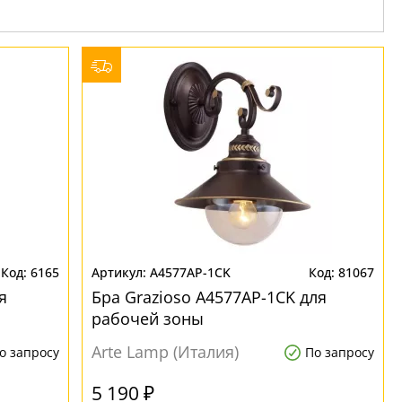
6165
A4577AP-1CK
81067
я
Бра Grazioso A4577AP-1CK для
рабочей зоны
Arte Lamp (Италия)
о запросу
По запросу
5 190 ₽