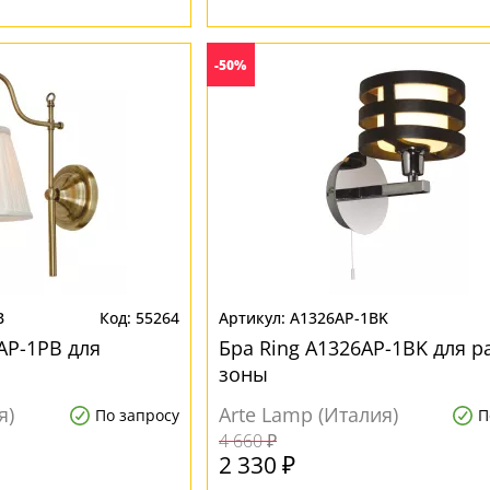
-50%
B
55264
A1326AP-1BK
9AP-1PB для
Бра Ring A1326AP-1BK для 
зоны
я)
Arte Lamp (Италия)
По запросу
П
4 660 ₽
2 330 ₽