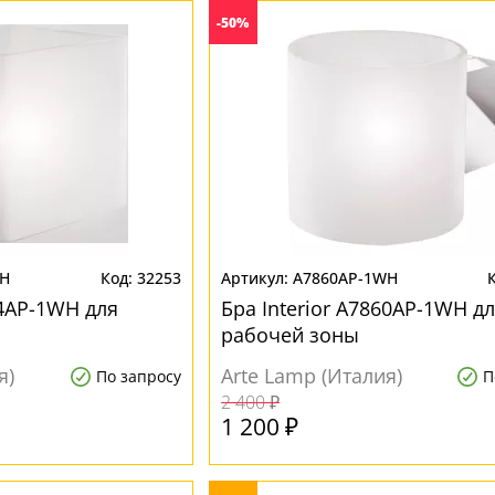
-50%
WH
32253
A7860AP-1WH
64AP-1WH для
Бра Interior A7860AP-1WH д
рабочей зоны
я)
Arte Lamp (Италия)
По запросу
П
2 400 ₽
1 200 ₽