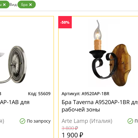
Бронза
ы
Вид:
Бра
Золото
Прозрачные
Хром
-50%
Черные
B
55609
A9520AP-1BR
0AP-1AB для
Бра Taverna A9520AP-1BR дл
рабочей зоны
я)
Arte Lamp (Италия)
По запросу
П
3 800 ₽
1 900 ₽