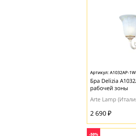
Прозрачный
(4)
Серый
(1)
Синий
(1)
A1032AP-1
Бра Delizia A103
рабочей зоны
Arte Lamp (Итали
2 690 ₽
-50%