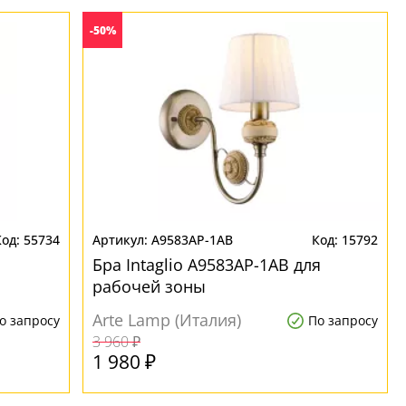
-50%
55734
A9583AP-1AB
15792
Бра Intaglio A9583AP-1AB для
рабочей зоны
Arte Lamp (Италия)
о запросу
По запросу
3 960 ₽
1 980 ₽