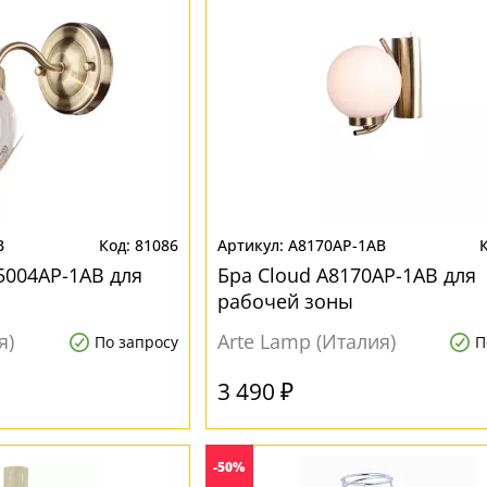
B
81086
A8170AP-1AB
5004AP-1AB для
Бра Cloud A8170AP-1AB для
рабочей зоны
я)
Arte Lamp (Италия)
По запросу
П
3 490 ₽
-50%