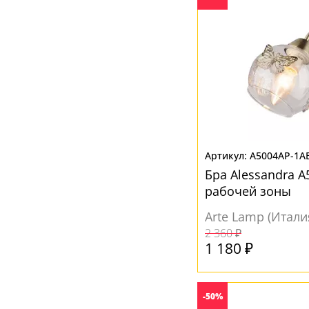
A5004AP-1A
Бра Alessandra A
рабочей зоны
Arte Lamp (Итали
2 360 ₽
1 180 ₽
-50%