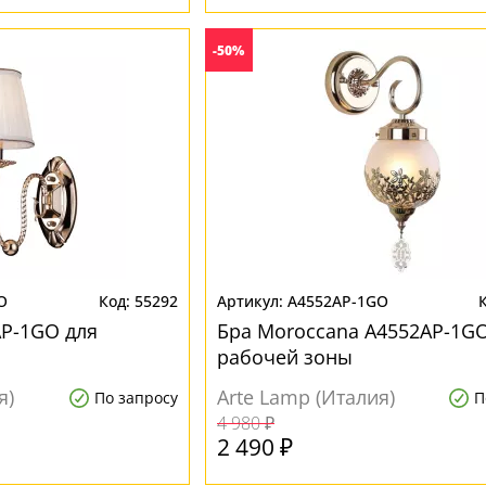
-50%
O
55292
A4552AP-1GO
AP-1GO для
Бра Moroccana A4552AP-1GO
рабочей зоны
я)
Arte Lamp (Италия)
По запросу
П
4 980 ₽
2 490 ₽