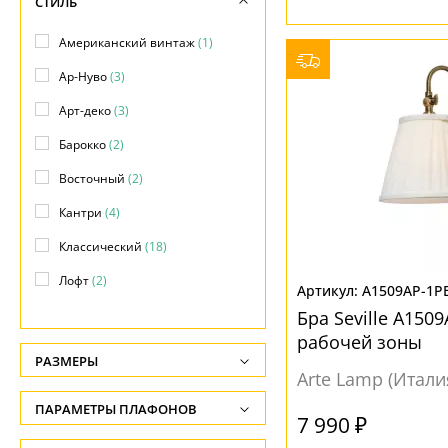
СТИЛЬ
Американский винтаж
(1)
Ар-Нуво
(3)
Арт-деко
(3)
Барокко
(2)
Восточный
(2)
Кантри
(4)
Классический
(18)
Лофт
(2)
A1509AP-1P
Минимализм
(2)
Бра Seville A150
рабочей зоны
Модерн
(19)
РАЗМЕРЫ
Arte Lamp (Итали
Морской
(1)
Высота, см
ПАРАМЕТРЫ ПЛАФОНОВ
Прованс
(6)
-
7 990 ₽