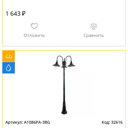
1 643 ₽
A1086PA-3BG
32616