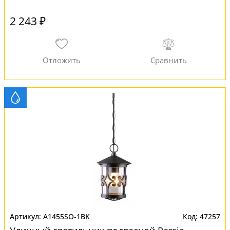
2 243 ₽
A1455SO-1BK
47257