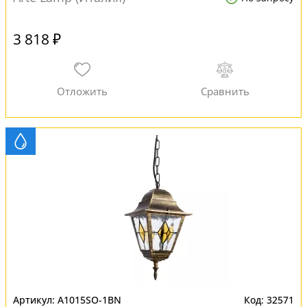
3 818 ₽
A1015SO-1BN
32571