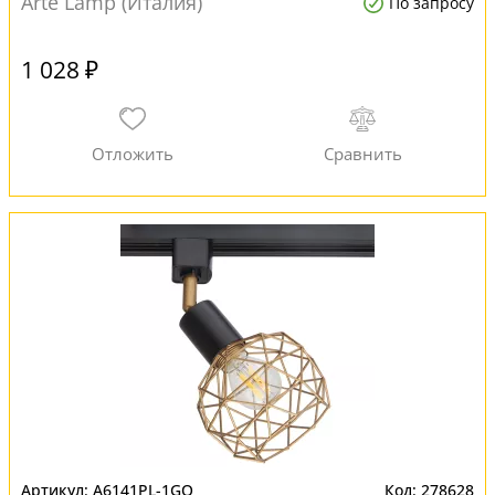
Arte Lamp (Италия)
По запросу
1 028 ₽
A6141PL-1GO
278628