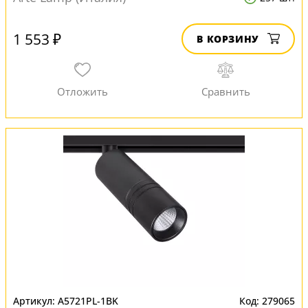
1 553 ₽
В КОРЗИНУ
A5721PL-1BK
279065