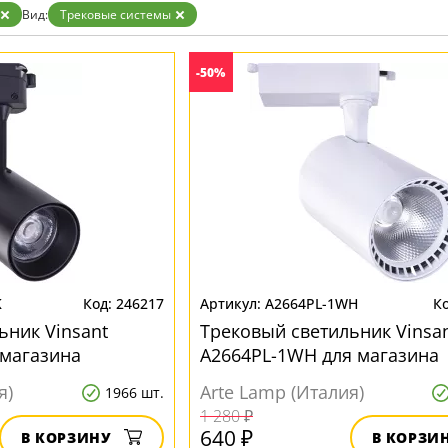
Бронза
Вид:
Трековые системы
Золото
Прозрачные
Хром
-50%
Черные
K
246217
A2664PL-1WH
ьник Vinsant
Трековый светильник Vinsa
 магазина
A2664PL-1WH для магазина
я)
Arte Lamp (Италия)
1966 шт.
1 280 ₽
640 ₽
В КОРЗИНУ
В КОРЗИ