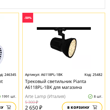
-50%
246345
A6118PL-1BK
25482
nt
Трековый светильник Pianta
A6118PL-1BK для магазина
Arte Lamp (Италия)
1991 шт.
8 шт.
5 300 ₽
2 650 ₽
НУ
В КОРЗИНУ