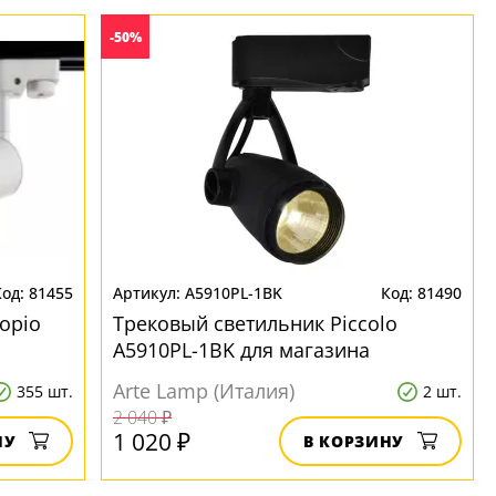
-50%
81455
A5910PL-1BK
81490
opio
Трековый светильник Piccolo
A5910PL-1BK для магазина
Arte Lamp (Италия)
355 шт.
2 шт.
2 040 ₽
1 020 ₽
НУ
В КОРЗИНУ