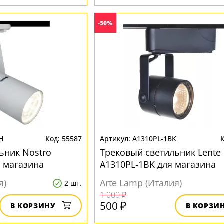
-50%
H
55587
A1310PL-1BK
ьник Nostro
Трековый светильник Lente
 магазина
A1310PL-1BK для магазина
я)
Arte Lamp (Италия)
2 шт.
1 000 ₽
500 ₽
В КОРЗИНУ
В КОРЗИ