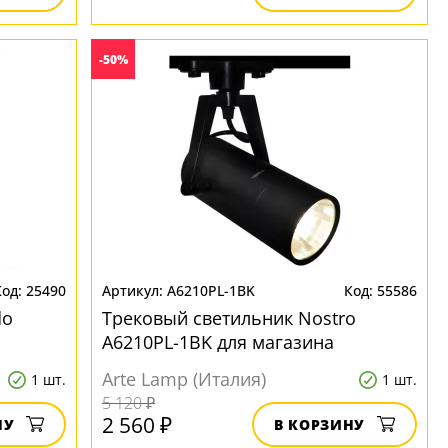
-50%
25490
A6210PL-1BK
55586
do
Трековый светильник Nostro
A6210PL-1BK для магазина
Arte Lamp (Италия)
1 шт.
1 шт.
5 120 ₽
2 560 ₽
НУ
В КОРЗИНУ