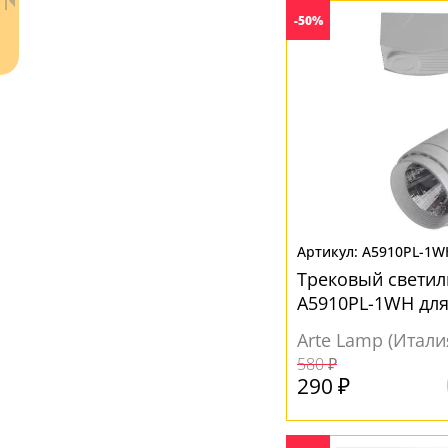
-50%
A5910PL-1W
Ваш регион:
Москва
Трековый светил
+7 (800) 775-63-32
- бесплатно по России
A5910PL-1WH для
+7 (495) 255-03-21
- бесплатная доставка
Arte Lamp (Итали
580 ₽
290 ₽