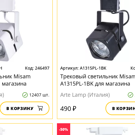
H
246497
A1315PL-1BK
льник Misam
Трековый светильник Misa
 магазина
A1315PL-1BK для магазина
я)
Arte Lamp (Италия)
12407 шт.
490 ₽
В КОРЗИНУ
В КОРЗИ
-50%