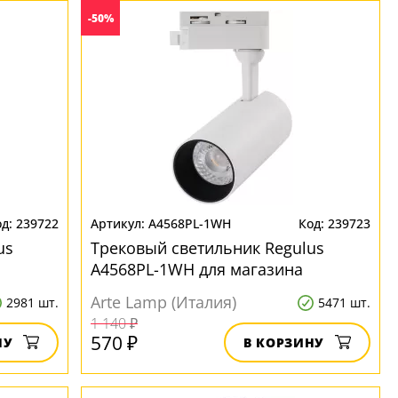
-50%
239722
A4568PL-1WH
239723
us
Трековый светильник Regulus
A4568PL-1WH для магазина
Arte Lamp (Италия)
2981 шт.
5471 шт.
1 140 ₽
570 ₽
НУ
В КОРЗИНУ