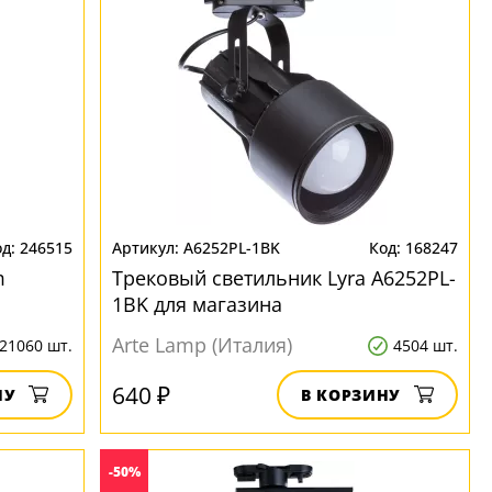
246515
A6252PL-1BK
168247
m
Трековый светильник Lyra A6252PL-
1BK для магазина
Arte Lamp (Италия)
21060 шт.
4504 шт.
640 ₽
НУ
В КОРЗИНУ
-50%