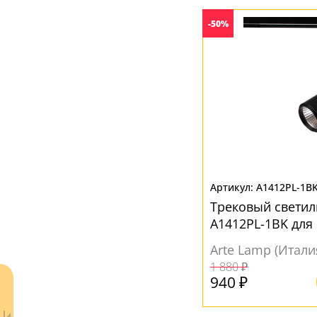
Металл
(33)
-50%
Пластик
(77)
Стекло
(2)
ЦВЕТ ПЛАФОНОВ
Белый
(60)
Прозрачный
(3)
Черный
(55)
A1412PL-1B
Трековый светил
A1412PL-1BK для
Arte Lamp (Итали
1 880 ₽
940 ₽