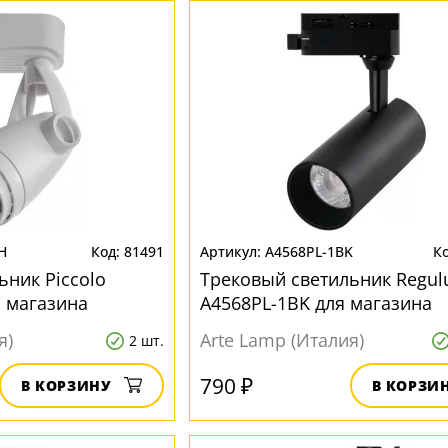
H
81491
A4568PL-1BK
ьник Piccolo
Трековый светильник Regul
 магазина
A4568PL-1BK для магазина
я)
Arte Lamp (Италия)
2 шт.
790 ₽
В КОРЗИНУ
В КОРЗИ