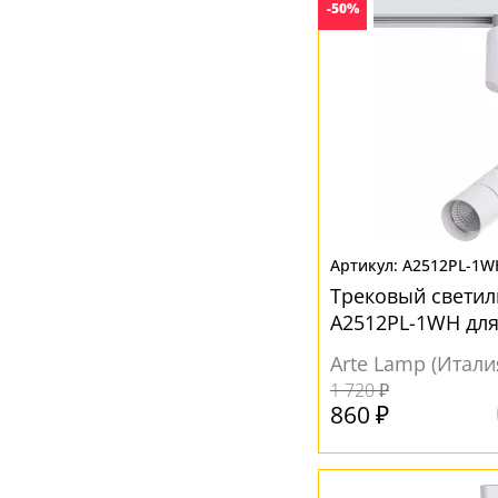
-50%
A2512PL-1W
Трековый светил
A2512PL-1WH для
Arte Lamp (Итали
1 720 ₽
860 ₽