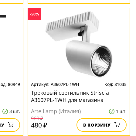
-50%
80949
A3607PL-1WH
81035
Трековый светильник Striscia
A3607PL-1WH для магазина
Arte Lamp (Италия)
3 шт.
1 шт.
960 ₽
480 ₽
НУ
В КОРЗИНУ