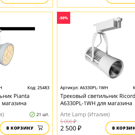
-50%
H
25483
A6330PL-1WH
ьник Pianta
Трековый светильник Ricor
 магазина
A6330PL-1WH для магазина
я)
Arte Lamp (Италия)
21 шт.
5 000 ₽
2 500 ₽
В КОРЗИНУ
В КОРЗИ