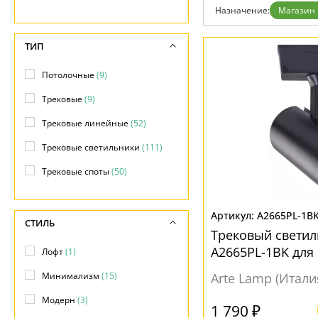
Назначение:
Магазин
Доставка и оплата
Гарантия
Возврат
ТИП
Отзывы
Установка
Потолочные
(9)
Дизайнерам
Бренды
Трековые
(9)
Контакты
Трековые линейные
(52)
Трековые светильники
(111)
Трековые споты
(50)
A2665PL-1B
СТИЛЬ
Трековый светил
A2665PL-1BK для
Лофт
(1)
Минимализм
(15)
Arte Lamp (Итали
Модерн
(3)
1 790 ₽