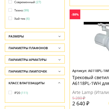
Современный
(27)
Техно
(99)
-50%
Хай-тек
(6)
РАЗМЕРЫ
Высота, см
ПАРАМЕТРЫ ПЛАФОНОВ
-
ФОРМА ПЛАФОНА
ПАРАМЕТРЫ АРМАТУРЫ
Ширина, см
-
Конус
(9)
ЦВЕТ АРМАТУРЫ
A6118PL-1W
ПАРАМЕТРЫ ЛАМПОЧЕК
Диаметр, см
Куб
(2)
Трековый светил
Количество ламп
Белый
(44)
A6118PL-1WH для
КЛАСС ВЛАГОЗАЩИТЫ
-
Призма
(5)
-
Латунь
(1)
Arte Lamp (Итали
Длина, см
IP20
(111)
Прямоугольник
(4)
Общая мощность ламп
Черный
(67)
5 280 ₽
-
Сфера
(4)
-
2 640 ₽