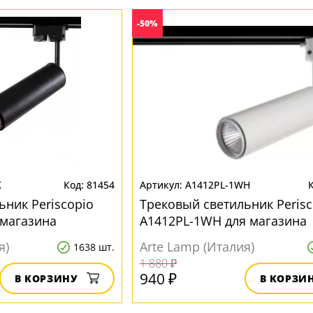
-50%
K
81454
A1412PL-1WH
ьник Periscopio
Трековый светильник Perisc
 магазина
A1412PL-1WH для магазина
я)
Arte Lamp (Италия)
1638 шт.
1 880 ₽
940 ₽
В КОРЗИНУ
В КОРЗИ