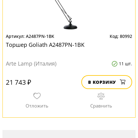
A2487PN-1BK
80992
Торшер Goliath A2487PN-1BK
Arte Lamp (Италия)
11 шт.
21 743 ₽
В КОРЗИНУ