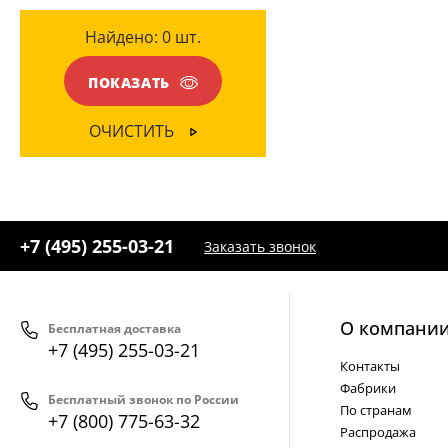
Найдено:
0
шт.
ЦВЕТ ПЛАФОНОВ
Белый
(1)
ПОКАЗАТЬ
Прозрачный
(1)
ОЧИСТИТЬ
+7 (495) 255-03-21
Заказать звонок
О компани
Бесплатная доставка
+7 (495) 255-03-21
Контакты
Фабрики
Бесплатный звонок по России
По странам
+7 (800) 775-63-32
Распродажа