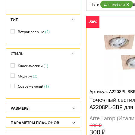
Теги:
Для мебели
В
Доставка и оплата
Гарантия
Возврат
ТИП
-50%
Отзывы
Установка
Встраиваемые
(2)
Дизайнерам
Бренды
Контакты
СТИЛЬ
Классический
(1)
Модерн
(2)
Современный
(1)
A2208PL-3B
Точечный свети
A2208PL-3BR для
РАЗМЕРЫ
Arte Lamp (Итали
Высота, см
ПАРАМЕТРЫ ПЛАФОНОВ
600 ₽
-
300 ₽