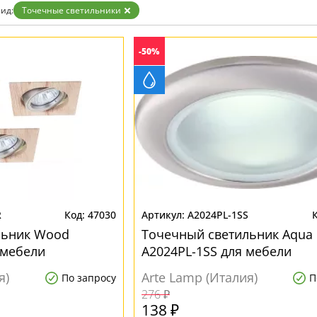
Бронза
ид:
Точечные светильники
Золото
Прозрачные
Хром
-50%
Черные
R
47030
A2024PL-1SS
льник Wood
Точечный светильник Aqua
 мебели
A2024PL-1SS для мебели
я)
Arte Lamp (Италия)
По запросу
П
276 ₽
138 ₽