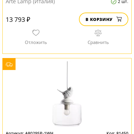
Arte Lamp (Италия)
2 шт.
13 793 ₽
В КОРЗИНУ
A8029SP-1WH
81450