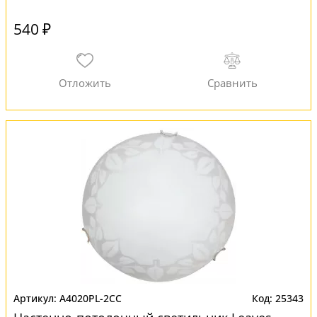
540 ₽
A4020PL-2CC
25343