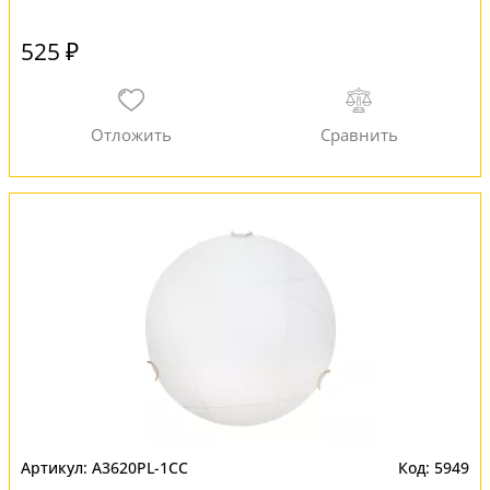
525 ₽
A3620PL-1CC
5949