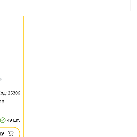
25306
na
49 шт.
НУ