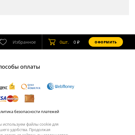
Избранное
0
шт.
0
₽
ОФОРМИТЬ
пособы оплаты
литика безопасности платежей
 используем файлы cookie для
шего удобства. Продолжая
льзоваться сайтом, вы соглашаетесь