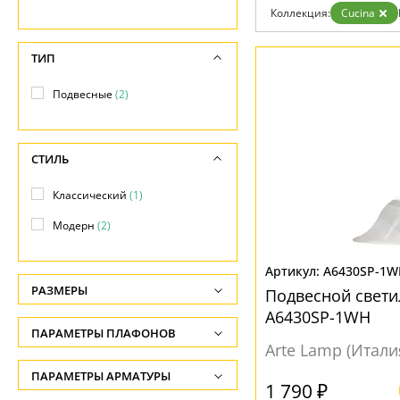
Коллекция:
Cucina
Доставка и оплата
Гарантия
Возврат
ТИП
Отзывы
Установка
Подвесные
(2)
Дизайнерам
Бренды
Контакты
СТИЛЬ
Классический
(1)
Модерн
(2)
A6430SP-1W
РАЗМЕРЫ
Подвесной свети
A6430SP-1WH
Высота, см
ПАРАМЕТРЫ ПЛАФОНОВ
-
Arte Lamp (Итали
ФОРМА ПЛАФОНА
ПАРАМЕТРЫ АРМАТУРЫ
Длина подвеса, см
1 790 ₽