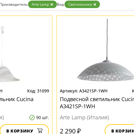
Бронза
Производитель:
Arte Lamp
Вид:
Светильники
Золото
Прозрачные
Хром
Черные
H
31099
A3421SP-1WH
льник Cucina
Подвесной светильник Cuci
A3421SP-1WH
я)
Arte Lamp (Италия)
90 шт.
2 290 ₽
В КОРЗИНУ
В КОРЗИ