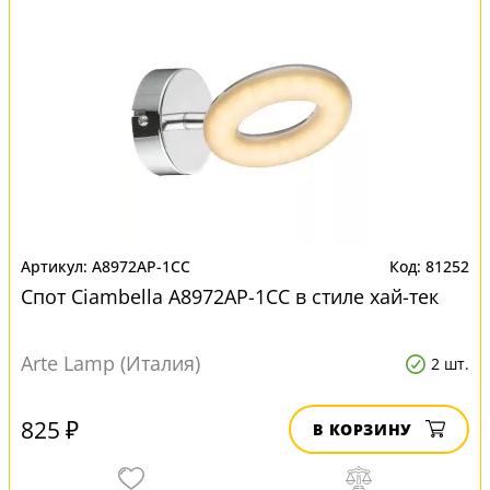
A8972AP-1CC
81252
Спот Ciambella A8972AP-1CC в стиле хай-тек
Arte Lamp (Италия)
2 шт.
825 ₽
В КОРЗИНУ