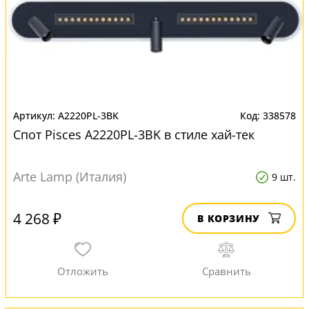
A2220PL-3BK
338578
Спот Pisces A2220PL-3BK в стиле хай-тек
Arte Lamp (Италия)
9 шт.
4 268 ₽
В КОРЗИНУ