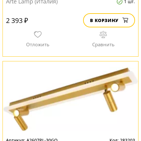
Arte Lamp (Италия)
1 шт.
2 393 ₽
В КОРЗИНУ
A2607PL-30GO
283203