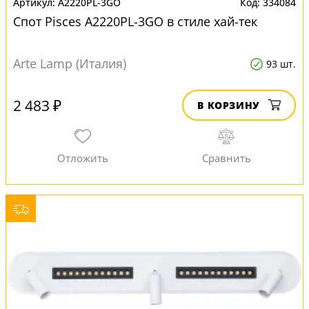
A2220PL-3GO
334084
Спот Pisces A2220PL-3GO в стиле хай-тек
Arte Lamp (Италия)
93 шт.
2 483 ₽
В КОРЗИНУ