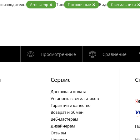
Бронза
роизводитель:
Arte Lamp
Тип:
Потолочные
Вид:
Светильники
Золото
Прозрачные
Хром
Черные
Просмотренные
Сравнение
и
Cервис
С
Доставка и оплата
Установка светильников
Гарантия и качество
Возврат и обмен
Веб-мастерам
Дизайнерам
По
Отзывы
Мы
Новости