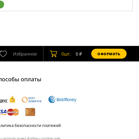
Избранное
0
шт.
0
₽
ОФОРМИТЬ
пособы оплаты
литика безопасности платежей
 используем файлы cookie для