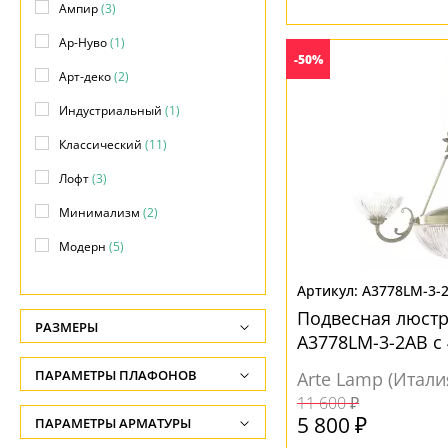
Ампир
(3)
Ар-Нуво
(1)
-50%
Арт-деко
(2)
Индустриальный
(1)
Классический
(11)
Лофт
(3)
Минимализм
(2)
Модерн
(5)
Морской
(1)
A3778LM-3-
Прованс
(2)
Подвесная люстр
РАЗМЕРЫ
A3778LM-3-2AB с
Скандинавский
(1)
Высота, см
ПАРАМЕТРЫ ПЛАФОНОВ
Arte Lamp (Итали
Современный
(7)
-
11 600 ₽
Флористика
(1)
ФОРМА ПЛАФОНА
5 800 ₽
ПАРАМЕТРЫ АРМАТУРЫ
Длина подвеса, см