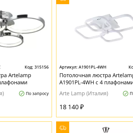
C
315156
A1901PL-4WH
ра Artelamp
Потолочная люстра Artelam
 плафонами
A1901PL-4WH с 4 плафонам
я)
Arte Lamp (Италия)
По запросу
П
18 140 ₽