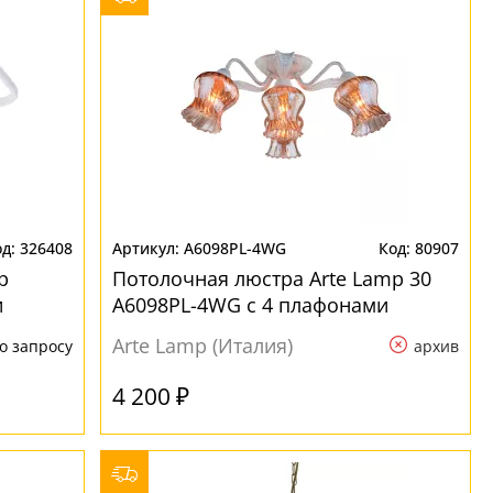
326408
A6098PL-4WG
80907
p
Потолочная люстра Arte Lamp 30
и
A6098PL-4WG с 4 плафонами
Arte Lamp (Италия)
о запросу
архив
4 200 ₽