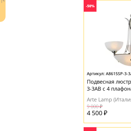
Белый
(19)
-50%
Прозрачный
(6)
Янтарный
(1)
A8615SP-3-
Ваш регион:
Москва
Подвесная люстр
+7 (800) 775-63-32
- бесплатно по России
3-3AB с 4 плафо
+7 (495) 255-03-21
- бесплатная доставка
Arte Lamp (Итали
9 000 ₽
4 500 ₽