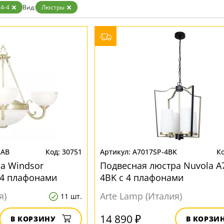
Бронза
4-4
Вид:
Люстры
Золото
Прозрачные
Хром
Черные
2AB
30751
A7017SP-4BK
а Windsor
Подвесная люстра Nuvola A
 4 плафонами
4BK с 4 плафонами
я)
Arte Lamp (Италия)
11 шт.
14 890 ₽
В КОРЗИНУ
В КОРЗИ