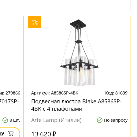
279866
A8586SP-4BK
81639
7017SP-
Подвесная люстра Blake A8586SP-
4BK с 4 плафонами
Arte Lamp (Италия)
8 шт.
По запросу
13 620 ₽
НУ