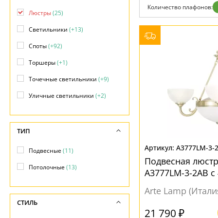
Количество плафонов:
Доставка и оплата
Люстры
(25)
Гарантия
Возврат
Светильники
(+13)
Отзывы
Установка
Споты
(+92)
Дизайнерам
Торшеры
(+1)
Бренды
Контакты
Точечные светильники
(+9)
Уличные светильники
(+2)
ТИП
A3777LM-3-
Подвесные
(11)
Подвесная люстр
Потолочные
(13)
A3777LM-3-2AB с
Arte Lamp (Итали
СТИЛЬ
21 790 ₽