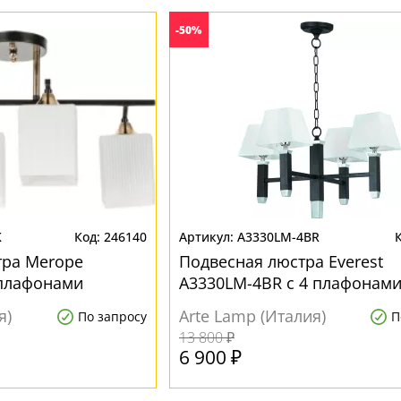
-50%
K
246140
A3330LM-4BR
тра Merope
Подвесная люстра Everest
 плафонами
A3330LM-4BR с 4 плафонам
я)
Arte Lamp (Италия)
По запросу
П
13 800 ₽
6 900 ₽