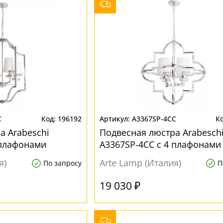
C
196192
A3367SP-4CC
а Arabeschi
Подвесная люстра Arabesch
 плафонами
A3367SP-4CC с 4 плафонами
я)
Arte Lamp (Италия)
По запросу
П
19 030 ₽