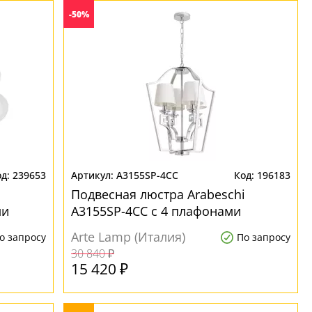
-50%
239653
A3155SP-4CC
196183
Подвесная люстра Arabeschi
ми
A3155SP-4CC с 4 плафонами
Arte Lamp (Италия)
о запросу
По запросу
30 840 ₽
15 420 ₽