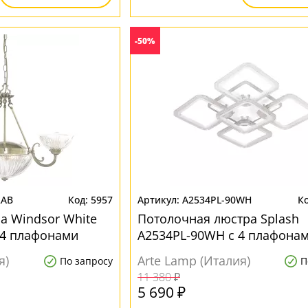
-50%
2AB
5957
A2534PL-90WH
а Windsor White
Потолочная люстра Splash
 4 плафонами
A2534PL-90WH с 4 плафона
я)
Arte Lamp (Италия)
По запросу
П
11 380 ₽
5 690 ₽