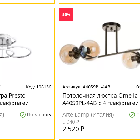
-50%
C
196136
A4059PL-4AB
ра Presto
Потолочная люстра Ornella
 плафонами
A4059PL-4AB с 4 плафонами
я)
Arte Lamp (Италия)
По запросу
П
5 040 ₽
2 520 ₽