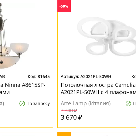
-50%
3AB
81645
A2021PL-50WH
а Ninna A8615SP-
Потолочная люстра Camelia
нами
A2021PL-50WH с 4 плафона
я)
Arte Lamp (Италия)
По запросу
П
7 340 ₽
3 670 ₽