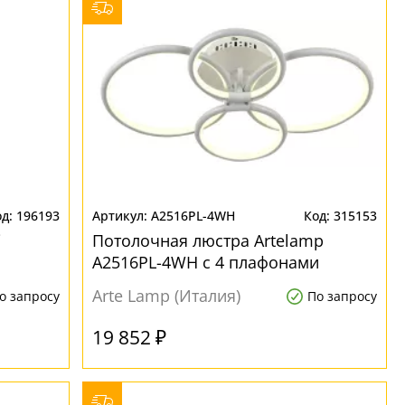
196193
A2516PL-4WH
315153
i
Потолочная люстра Artelamp
A2516PL-4WH с 4 плафонами
Arte Lamp (Италия)
о запросу
По запросу
19 852 ₽