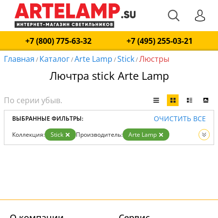
+7 (800) 775-63-32
+7 (495) 255-03-21
Главная
Каталог
Arte Lamp
Stick
Люстры
/
/
/
/
Лючтра stick Arte Lamp
ОЧИСТИТЬ ВСЕ
ВЫБРАННЫЕ ФИЛЬТРЫ:
Коллекция:
Stick
Производитель:
Arte Lamp
Вид:
Люстры
О компании
Cервис