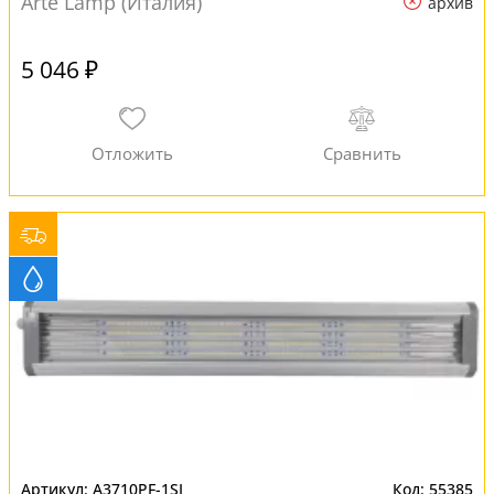
Arte Lamp (Италия)
архив
5 046 ₽
A3710PF-1SI
55385