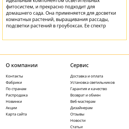
идеальным компонентом осветительных
фитосистем, и прекрасно подходит для
домашнего сада. Она применяется для досветки
комнатных растений, выращивания рассады,
подсветки растений в гроубоксах. Ее спектр
имеет оптимальное соотношение красного и
синего излучения, универсален при
выращивании молодых растений и подсветки
взрослых, что делает эту лампу максимально
эффективной.
О компании
Cервис
Контакты
Доставка и оплата
Фабрики
Установка светильников
По странам
Гарантия и качество
Распродажа
Возврат и обмен
Новинки
Веб-мастерам
Акции
Дизайнерам
Карта сайта
Отзывы
Новости
Статьи