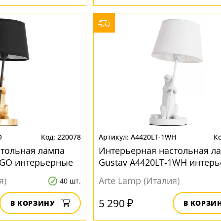
O
220078
A4420LT-1WH
стольная лампа
Интерьерная настольная л
1GO интерьерные
Gustav A4420LT-1WH интер
я)
Arte Lamp (Италия)
40 шт.
5 290 ₽
В КОРЗИНУ
В КОРЗИ