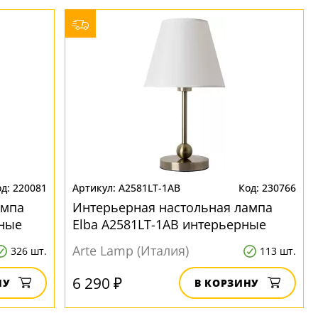
220081
A2581LT-1AB
230766
ампа
Интерьерная настольная лампа
рные
Elba A2581LT-1AB интерьерные
Arte Lamp (Италия)
326 шт.
113 шт.
6 290 ₽
НУ
В КОРЗИНУ