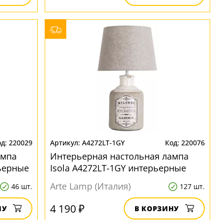
220029
A4272LT-1GY
220076
ампа
Интерьерная настольная лампа
рьерные
Isola A4272LT-1GY интерьерные
Arte Lamp (Италия)
46 шт.
127 шт.
4 190 ₽
НУ
В КОРЗИНУ