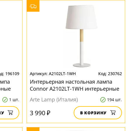
196109
A2102LT-1WH
230762
ампа
Интерьерная настольная лампа
рные
Connor A2102LT-1WH интерьерные
Arte Lamp (Италия)
1 шт.
194 шт.
3 990 ₽
НУ
В КОРЗИНУ