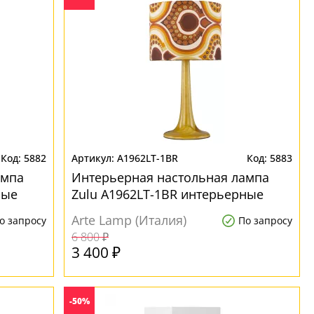
5882
A1962LT-1BR
5883
ампа
Интерьерная настольная лампа
ные
Zulu A1962LT-1BR интерьерные
Arte Lamp (Италия)
о запросу
По запросу
6 800 ₽
3 400 ₽
-50%