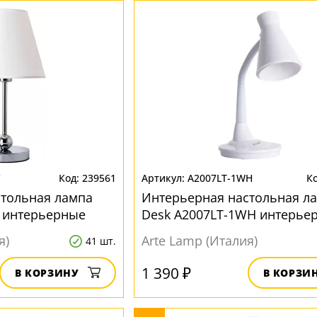
C
239561
A2007LT-1WH
стольная лампа
Интерьерная настольная л
C интерьерные
Desk A2007LT-1WH интерье
я)
Arte Lamp (Италия)
41 шт.
1 390 ₽
В КОРЗИНУ
В КОРЗИ