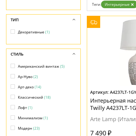
Теги:
Интерьерные
Доставка и оплата
Гарантия
Возврат
ТИП
Отзывы
Установка
Декоративные
(1)
Дизайнерам
Бренды
Контакты
СТИЛЬ
Американский винтаж
(5)
Ар-Нуво
(2)
Арт-деко
(14)
A4237LT-1G
Классический
(18)
Интерьерная на
Twilly A4237LT-
Лофт
(1)
Минимализм
(1)
Arte Lamp (Итали
Модерн
(23)
7 490 ₽