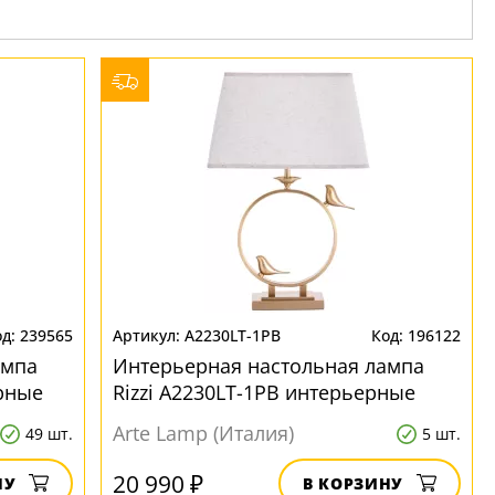
239565
A2230LT-1PB
196122
ампа
Интерьерная настольная лампа
рные
Rizzi A2230LT-1PB интерьерные
Arte Lamp (Италия)
49 шт.
5 шт.
20 990 ₽
НУ
В КОРЗИНУ