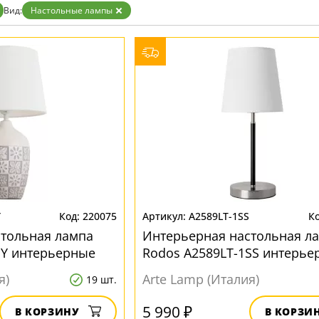
Бронза
Вид:
Настольные лампы
Золото
Прозрачные
Хром
Черные
Y
220075
A2589LT-1SS
стольная лампа
Интерьерная настольная л
1GY интерьерные
Rodos A2589LT-1SS интерье
я)
Arte Lamp (Италия)
19 шт.
5 990 ₽
В КОРЗИНУ
В КОРЗИ