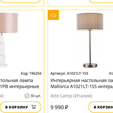
B
196204
A1021LT-1SS
стольная лампа
Интерьерная настольная л
-1PB интерьерные
Mallorca A1021LT-1SS инте
я)
Arte Lamp (Италия)
30 шт.
9 990 ₽
В КОРЗИНУ
В КОРЗИ