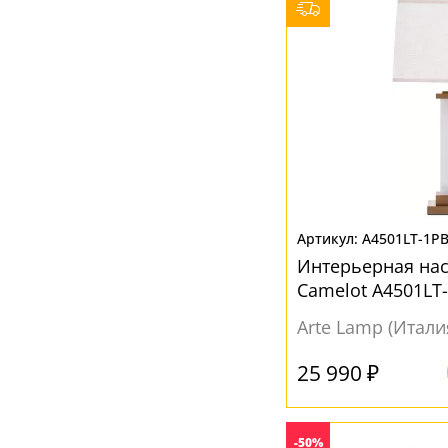
A4501LT-1P
Интерьерная на
Camelot A4501LT
Arte Lamp (Итали
25 990 ₽
-50%