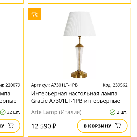
220079
A7301LT-1PB
239562
ампа
Интерьерная настольная лампа
ьерные
Gracie A7301LT-1PB интерьерные
Arte Lamp (Италия)
32 шт.
2 шт.
12 590 ₽
НУ
В КОРЗИНУ