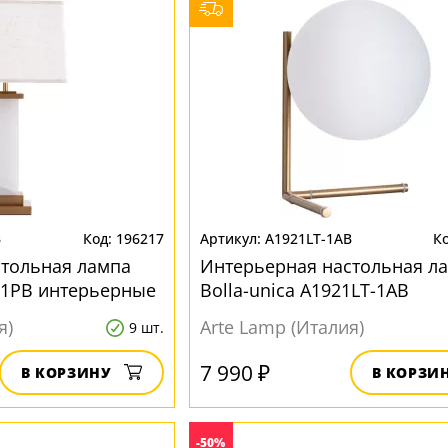
B
196217
A1921LT-1AB
стольная лампа
Интерьерная настольная л
-1PB интерьерные
Bolla-unica A1921LT-1AB
интерьерные
я)
Arte Lamp (Италия)
9 шт.
7 990 ₽
В КОРЗИНУ
В КОРЗИ
-50%