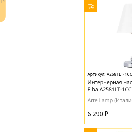
Желтый
(1)
Коричневый
(4)
Разноцветный
(3)
Розовый
(2)
Серый
(9)
Синий
(2)
Черный
(7)
A2581LT-1C
Ваш регион:
Москва
Янтарный
(1)
Интерьерная на
+7 (800) 775-63-32
- бесплатно по России
Elba A2581LT-1C
+7 (495) 255-03-21
- бесплатная доставка
Arte Lamp (Итали
6 290 ₽