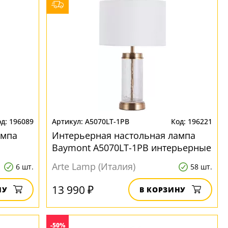
196089
A5070LT-1PB
196221
ампа
Интерьерная настольная лампа
Baymont A5070LT-1PB интерьерные
Arte Lamp (Италия)
6 шт.
58 шт.
13 990 ₽
НУ
В КОРЗИНУ
-50%