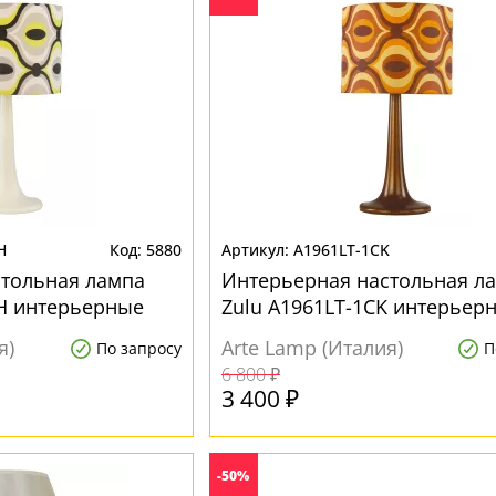
H
5880
A1961LT-1CK
стольная лампа
Интерьерная настольная л
H интерьерные
Zulu A1961LT-1CK интерьер
я)
Arte Lamp (Италия)
По запросу
П
6 800 ₽
3 400 ₽
-50%