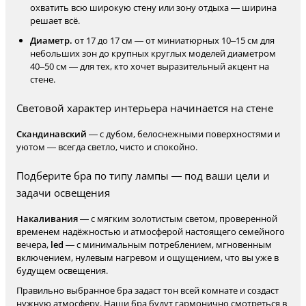
охватить всю широкую стену или зону отдыха — ширина
решает всё.
Диаметр.
от 17 до 17 см — от миниатюрных 10–15 см для
небольших зон до крупных круглых моделей диаметром
40–50 см — для тех, кто хочет выразительный акцент на
стене.
Световой характер интерьера начинается на стене
Скандинавский
— с дубом, белоснежными поверхностями и
уютом — всегда светло, чисто и спокойно.
Подберите бра по типу лампы — под ваши цели и
задачи освещения
Накаливания
— с мягким золотистым светом, проверенной
временем надёжностью и атмосферой настоящего семейного
вечера,
led
— с минимальным потреблением, мгновенным
включением, нулевым нагревом и ощущением, что вы уже в
будущем освещения.
Правильно выбранное бра задаст тон всей комнате и создаст
нужную атмосферу. Наши бра будут гармонично смотреться в