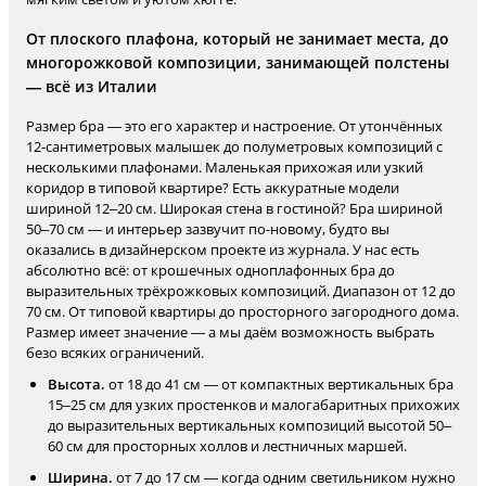
От плоского плафона, который не занимает места, до
многорожковой композиции, занимающей полстены
— всё из Италии
Размер бра — это его характер и настроение. От утончённых
12-сантиметровых малышек до полуметровых композиций с
несколькими плафонами. Маленькая прихожая или узкий
коридор в типовой квартире? Есть аккуратные модели
шириной 12–20 см. Широкая стена в гостиной? Бра шириной
50–70 см — и интерьер зазвучит по-новому, будто вы
оказались в дизайнерском проекте из журнала. У нас есть
абсолютно всё: от крошечных одноплафонных бра до
выразительных трёхрожковых композиций. Диапазон от 12 до
70 см. От типовой квартиры до просторного загородного дома.
Размер имеет значение — а мы даём возможность выбрать
безо всяких ограничений.
Высота.
от 18 до 41 см — от компактных вертикальных бра
15–25 см для узких простенков и малогабаритных прихожих
до выразительных вертикальных композиций высотой 50–
60 см для просторных холлов и лестничных маршей.
Ширина.
от 7 до 17 см — когда одним светильником нужно