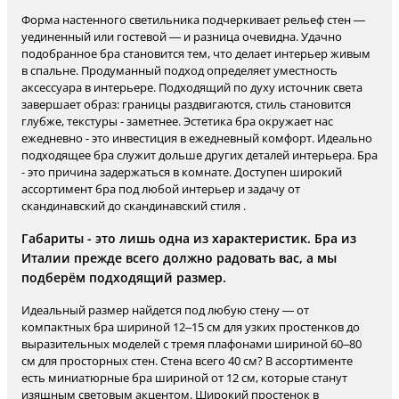
Форма настенного светильника подчеркивает рельеф стен —
уединенный или гостевой — и разница очевидна. Удачно
подобранное бра становится тем, что делает интерьер живым
в спальне. Продуманный подход определяет уместность
аксессуара в интерьере. Подходящий по духу источник света
завершает образ: границы раздвигаются, стиль становится
глубже, текстуры - заметнее. Эстетика бра окружает нас
ежедневно - это инвестиция в ежедневный комфорт. Идеально
подходящее бра служит дольше других деталей интерьера. Бра
- это причина задержаться в комнате. Доступен широкий
ассортимент бра под любой интерьер и задачу от
скандинавский до скандинавский стиля .
Габариты - это лишь одна из характеристик. Бра из
Италии прежде всего должно радовать вас, а мы
подберём подходящий размер.
Идеальный размер найдется под любую стену — от
компактных бра шириной 12–15 см для узких простенков до
выразительных моделей с тремя плафонами шириной 60–80
см для просторных стен. Стена всего 40 см? В ассортименте
есть миниатюрные бра шириной от 12 см, которые станут
изящным световым акцентом. Широкий простенок в