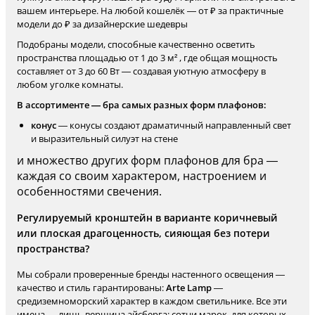
вашем интерьере. На любой кошелёк — от ₽ за практичные
модели до ₽ за дизайнерские шедевры
Подобраны модели, способные качественно осветить
пространства площадью от 1 до 3 м² , где общая мощность
составляет от 3 до 60 Вт — создавая уютную атмосферу в
любом уголке комнаты.
В ассортименте — бра самых разных форм плафонов:
конус
— конусы создают драматичный направленный свет
и выразительный силуэт на стене
и множество других форм плафонов для бра —
каждая со своим характером, настроением и
особенностями свечения.
Регулируемый кронштейн в варианте коричневый
или плоская драгоценность, сияющая без потери
пространства?
Мы собрали проверенные бренды настенного освещения —
качество и стиль гарантированы:
Arte Lamp
—
средиземноморский характер в каждом светильнике. Все эти
имена — лишь вершина айсберга: сотни марок, для которых