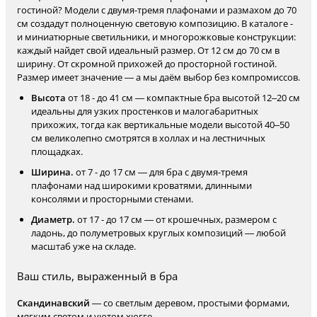
гостиной? Модели с двумя-тремя плафонами и размахом до 70
см создадут полноценную световую композицию. В каталоге -
и миниатюрные светильники, и многорожковые конструкции:
каждый найдет свой идеальный размер. От 12 см до 70 см в
ширину. От скромной прихожей до просторной гостиной.
Размер имеет значение — а мы даём выбор без компромиссов.
Высота
от 18 - до 41 см — компактные бра высотой 12–20 см
идеальны для узких простенков и малогабаритных
прихожих, тогда как вертикальные модели высотой 40–50
см великолепно смотрятся в холлах и на лестничных
площадках.
Ширина.
от 7 - до 17 см — для бра с двумя-тремя
плафонами над широкими кроватями, длинными
консолями и просторными стенами.
Диаметр.
от 17 - до 17 см — от крошечных, размером с
ладонь, до полуметровых круглых композиций — любой
масштаб уже на складе.
Ваш стиль, выраженный в бра
Скандинавский
— со светлым деревом, простыми формами,
мягким светом и уютом хюгге.