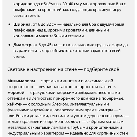
коридоров до объёмных 30–40 см у многорожковых бра с
плафонами на кронштейнах, создающих красивую игру
света и теней.
Ширина.
от 6 до 32 см — идеально для бра с двумя-тремя
плафонами над широкими кроватями, длинными
консолями и масштабными стенами.
Диаметр.
от 6 до 45 см — от классических круглых форм до
выразительных арт-объектов, которые задают тон всей
стене.
Световые настроения на стене — подберите своё
Минимализм
— с прямыми линиями и максимальной
открытостью — вечная элегантность простоты на стене,
морской
— с ракушками, морскими звёздами, песочными
оттенками и лёгкостью прибрежного домика на побережье,
хай-тек
— с холодным блеском, интеллектуальными
функциями и дизайном, опережающим время,
кантри
— с
плетёными деталями, текстилем и уютом деревенского дома —
только красивее и современнее,
лофт
— с чёрным матовым
металлом, открытыми лампами, грубыми кронштейнами и
индустриальным характером — идеально для кирпичных стен