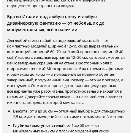
геометрической точностью, матовыми плафонами и
ощущением пространства и воздуха.
Бра из Италии под любую стену и любую
дизайнерскую фантазию — от небольших до
монументальных, всё в наличии
Для любой стены найдётся подходящий масштаб — от
компактных моделей шириной 12–15 см до выразительных
композиций шириной 60–70 см. Узкий простенок шириной 40
см? У нас есть изящные варианты 12–20 см, которые смотрятся
как ювелирные украшения на стене. Просторный холл с
широкими стенами? Многорожковые бра с тремя плафонами
и размахом до 70 см — и помещение мгновенно обретает
завершённый, продуманный вид. Размер — это не преграда, а
инструмент. От миниатюрных до по-настоящему крупных —
все варианты уже рассчитаны, протестированы и находятся в
наличии. Доверяйте своему вкусу — и на вашей стене засияет
именно та модель, о которой мечталось.
Высота.
от 8 до 36 см — отличный выбор и для стандартных
2,5 м, и для помещений с высокими потолками от 3 метров.
Глубина (выступ от стены).
от 1 до 50 см — от
минимальных 8–12 см у плоских моделей для узких