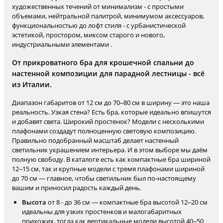
художественных течений от минимализм - с простыми
объемами, нейтральной палитрой, минимумом аксессуаров,
функциональностью до лофт стиля - с урбанистической
эстетикой, простором, миксом старого и нового,
индустриальными элементами .
От прикроватного бра для крошечной спальни до
настенной композиции для парадной лестницы - всё
из Италии.
Диапазон габаритов от 12 см до 70–80 см в ширину — это наша
реальность. Узкая стена? Есть бра, которые идеально впишутся
и добавят света. Широкий простенок? Модели с несколькими
плафонами создадут полноценную световую композицию.
Правильно подобранный масштаб делает настенный
светильник украшением интерьера. И в этом выборе мы даём
полную свободу. В каталоге есть как компактные бра шириной
12–15 см, так и крупные модели с тремя плафонами шириной
до 70 см — главное, чтобы светильник был по-настоящему
вашим и приносил радость каждый день.
Высота
от 8 - до 36 см — компактные бра высотой 12–20 см
идеальны для узких простенков и малогабаритных
прихожих, тогда как вертикальные модели высотой 40–50