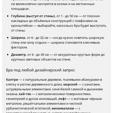
см великолепно смотрятся в холлах и на лестничных
площадках.
Глубина (выступ от стены).
от 1 - до 50 см — от плоских
накладных до объёмных конструкций с плафонами на
кронштейнах — выбирайте, насколько бра будет выступать
от стены.
Ширина.
от 6 - до 32 см — когда нужно осветить широкую
стену или зону отдыха — ширина становится ключевым
фактором.
Диаметр.
от 6 - до 45 см — от аккуратных круглых форм до
крупных световых объектов на стене.
Бра под любой дизайнерский запрос
Кантри
— с натуральным деревом, тканевыми абажурами в
клетку и уютом деревенского дома,
морской
— с канатами,
штурвальными элементами, сине-белой гаммой и дыханием
океана,
хай-тек
— с металлическими поверхностями,
геометрией и духом инноваций,
лофт
— с матовым чёрным
металлом, решётчатыми элементами и честной
урбанистической эстетикой,
минимализм
— с