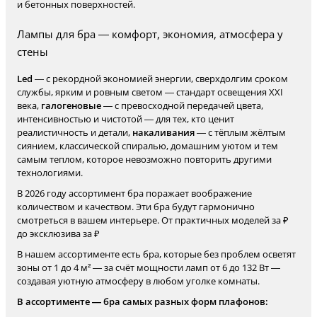
и бетонных поверхностей.
Лампы для бра — комфорт, экономия, атмосфера у
стены
Led
— с рекордной экономией энергии, сверхдолгим сроком
службы, ярким и ровным светом — стандарт освещения XXI
века,
галогеновые
— с превосходной передачей цвета,
интенсивностью и чистотой — для тех, кто ценит
реалистичность и детали,
накаливания
— с тёплым жёлтым
сиянием, классической спиралью, домашним уютом и тем
самым теплом, которое невозможно повторить другими
технологиями.
В 2026 году ассортимент бра поражает воображение
количеством и качеством. Эти бра будут гармонично
смотреться в вашем интерьере. От практичных моделей за ₽
до эксклюзива за ₽
В нашем ассортименте есть бра, которые без проблем осветят
зоны от 1 до 4 м² — за счёт мощности ламп от 6 до 132 Вт —
создавая уютную атмосферу в любом уголке комнаты.
В ассортименте — бра самых разных форм плафонов: