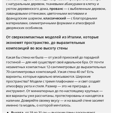
с натуральным деревом, тканевыми абажурами в клетку и
уютом деревенского дома,
прованс
— с выбеленным деревом,
лавандовыми оттенками, цветочными мотивами и
французским шармом,
классический
— с благородными
материалами, симметричными формами и атмосферой
дворянских особняков.
От сверхкомпактных моделей из Италии, которые
экономят пространство, до выразительных
композиций во всю высоту стены
Какая бы стена ни была — от узкой прихожей до парадной
гостиной — для неё существует своё идеальное бра. От почти
незаметных компактных 12-сантиметровых до выразительных
70-сантиметровых композиций. Узкая стена 40 см? Есть
варианты, которые идеально вписываются. Широкие
пространства? Модели с тремя плафонами — и свет создаёт
атмосферу уюта и стиля. Размер — это не преграда, а
инструмент. От миниатюрных до по-настоящему крупных —
все варианты уже рассчитаны, протестированы и находятся в
наличии. Доверяйте своему вкусу — и на вашей стене засияет
именно та модель, о которой мечталось.
Высота.
от 19 до 31 см — высокие стены раскрывают