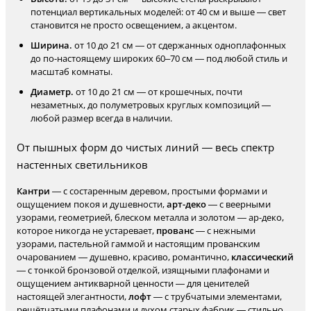
потенциал вертикальных моделей: от 40 см и выше — свет
становится не просто освещением, а акцентом.
Ширина.
от 10 до 21 см — от сдержанных одноплафонных
до по-настоящему широких 60–70 см — под любой стиль и
масштаб комнаты.
Диаметр.
от 10 до 21 см — от крошечных, почти
незаметных, до полуметровых круглых композиций —
любой размер всегда в наличии.
От пышных форм до чистых линий — весь спектр
настенных светильников
Кантри
— с состаренным деревом, простыми формами и
ощущением покоя и душевности,
арт-деко
— с веерными
узорами, геометрией, блеском металла и золотом — ар-деко,
которое никогда не устаревает,
прованс
— с нежными
узорами, пастельной гаммой и настоящим прованским
очарованием — душевно, красиво, романтично,
классический
— с тонкой бронзовой отделкой, изящными плафонами и
ощущением антикварной ценности — для ценителей
настоящей элегантности,
лофт
— с трубчатыми элементами,
решётчатыми плафонами и духом старых фабрик — стильно,