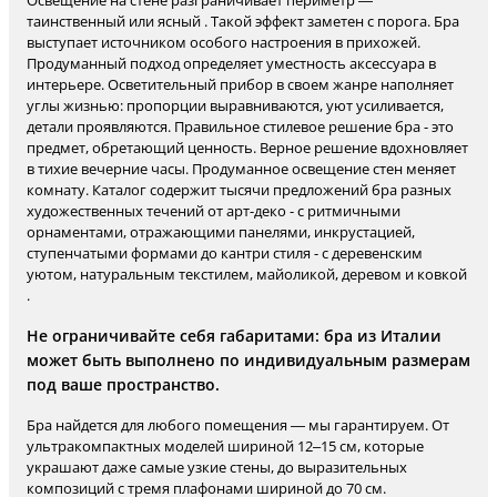
Освещение на стене разграничивает периметр —
таинственный или ясный . Такой эффект заметен с порога. Бра
выступает источником особого настроения в прихожей.
Продуманный подход определяет уместность аксессуара в
интерьере. Осветительный прибор в своем жанре наполняет
углы жизнью: пропорции выравниваются, уют усиливается,
детали проявляются. Правильное стилевое решение бра - это
предмет, обретающий ценность. Верное решение вдохновляет
в тихие вечерние часы. Продуманное освещение стен меняет
комнату. Каталог содержит тысячи предложений бра разных
художественных течений от арт-деко - с ритмичными
орнаментами, отражающими панелями, инкрустацией,
ступенчатыми формами до кантри стиля - с деревенским
уютом, натуральным текстилем, майоликой, деревом и ковкой
.
Не ограничивайте себя габаритами: бра из Италии
может быть выполнено по индивидуальным размерам
под ваше пространство.
Бра найдется для любого помещения — мы гарантируем. От
ультракомпактных моделей шириной 12–15 см, которые
украшают даже самые узкие стены, до выразительных
композиций с тремя плафонами шириной до 70 см.