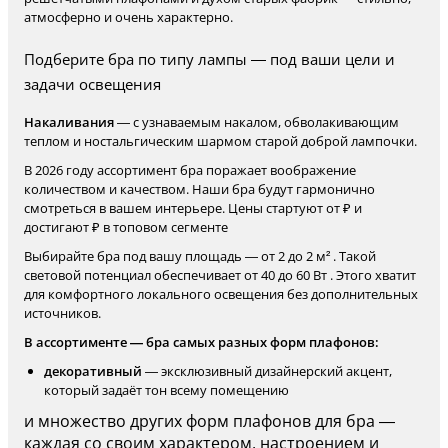
атмосферно и очень характерно.
Подберите бра по типу лампы — под ваши цели и
задачи освещения
Накаливания
— с узнаваемым накалом, обволакивающим
теплом и ностальгическим шармом старой доброй лампочки.
В 2026 году ассортимент бра поражает воображение
количеством и качеством. Наши бра будут гармонично
смотреться в вашем интерьере. Цены стартуют от ₽ и
достигают ₽ в топовом сегменте
Выбирайте бра под вашу площадь — от 2 до 2 м² . Такой
световой потенциал обеспечивает от 40 до 60 Вт . Этого хватит
для комфортного локального освещения без дополнительных
источников.
В ассортименте — бра самых разных форм плафонов:
декоративный
— эксклюзивный дизайнерский акцент,
который задаёт тон всему помещению
и множество других форм плафонов для бра —
каждая со своим характером, настроением и