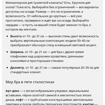
Миниатюрное для туалетной комнаты? Есть. Крупное для
холла? Тоже есть. Выбирайте без ограничений — все варианты
доступны на складе. Размер — это не ограничение, а
возможность. От небольших до крупных — всё уже
просчитано, проверено и ждёт вас на складе. Выбирайте
сердцем — и пусть на вашей стене будет именно то бра, о
котором вы мечтали.
Высота
от 19 - до 31 см — высокие стены дают возможность
выбрать вертикальные композиции: модели 50–60 см
преображают обычную стену в изящный световой акцент.
Ширина.
от 10 - до 21 см — для бра с двумя-тремя
плафонами над широкими кроватями, длинными
консолями и просторными стенами.
Диаметр.
от 10 - до 21 см — самые популярные 20–35 см для
стандартных комнат.
Мир бра в пяти стилистиках
Арт-деко
— с зигзагообразными узорами, зеркальными
вставками, чёрно-золотой гаммой и элегантностью эпохи
джаза,
лофт
— с трубчатыми конструкциями, винтажными
лампами и духом свободы творческих пространств,
кантри
—