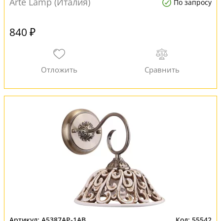
Arte Lamp (Италия)
По запросу
840 ₽
A5387AP-1AB
55542