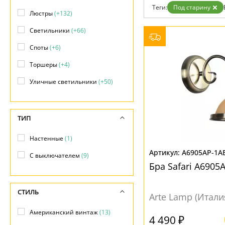
Теги:
Под старину
Доставка и оплата
Люстры
(+132)
Гарантия
Возврат
Светильники
(+66)
Отзывы
Установка
Споты
(+6)
Дизайнерам
Торшеры
(+4)
Бренды
Контакты
Уличные светильники
(+50)
ТИП
Настенные
(1)
A6905AP-1A
С выключателем
(9)
Бра Safari A6905
СТИЛЬ
Arte Lamp (Итали
Американский винтаж
(13)
4 490 ₽