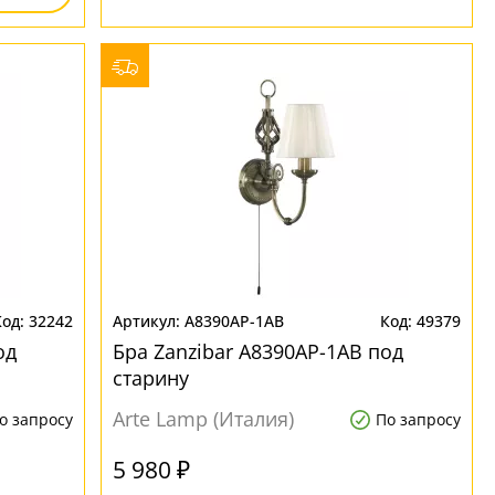
32242
A8390AP-1AB
49379
од
Бра Zanzibar A8390AP-1AB под
старину
Arte Lamp (Италия)
о запросу
По запросу
5 980 ₽