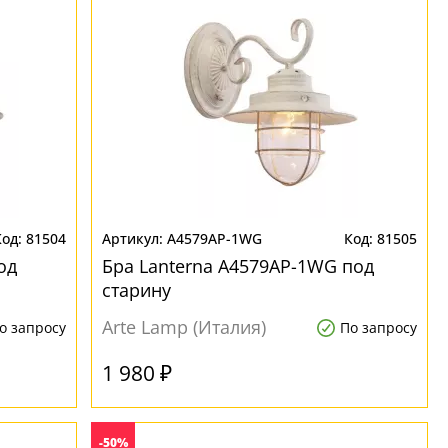
81504
A4579AP-1WG
81505
од
Бра Lanterna A4579AP-1WG под
старину
Arte Lamp (Италия)
о запросу
По запросу
1 980 ₽
-50%