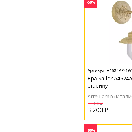
Медь
(1)
-50%
Неокрашенный
(1)
Прозрачный
(17)
Серый
(3)
Черный
(3)
A4524AP-1
Бра Sailor A452
старину
Arte Lamp (Итали
6 400 ₽
3 200 ₽
-50%