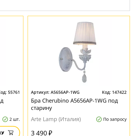
55761
A5656AP-1WG
147422
од
Бра Cherubino A5656AP-1WG под
старину
Arte Lamp (Италия)
2 шт.
По запросу
3 490 ₽
НУ