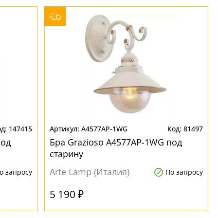
147415
A4577AP-1WG
81497
под
Бра Grazioso A4577AP-1WG под
старину
Arte Lamp (Италия)
о запросу
По запросу
5 190 ₽