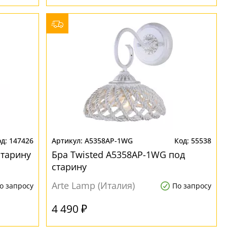
147426
A5358AP-1WG
55538
старину
Бра Twisted A5358AP-1WG под
старину
Arte Lamp (Италия)
о запросу
По запросу
4 490 ₽