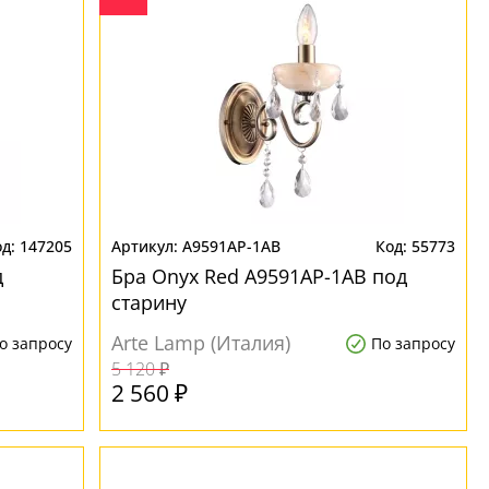
147205
A9591AP-1AB
55773
д
Бра Onyx Red A9591AP-1AB под
старину
Arte Lamp (Италия)
о запросу
По запросу
5 120 ₽
2 560 ₽