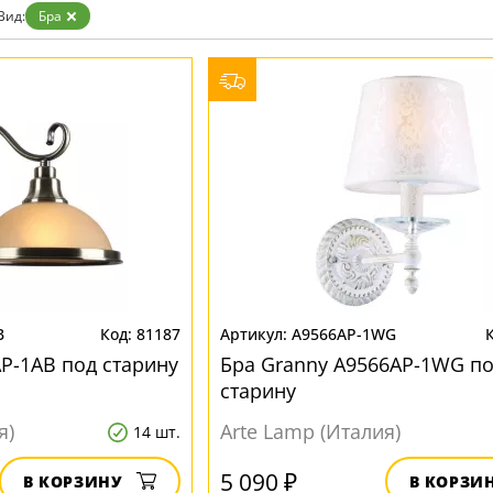
Бронза
Вид:
Бра
Золото
Прозрачные
Хром
Черные
B
81187
A9566AP-1WG
AP-1AB под старину
Бра Granny A9566AP-1WG п
старину
я)
Arte Lamp (Италия)
14 шт.
5 090 ₽
В КОРЗИНУ
В КОРЗИ