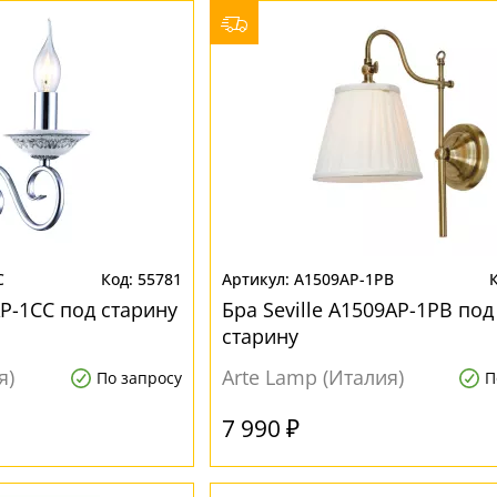
C
55781
A1509AP-1PB
P-1CC под старину
Бра Seville A1509AP-1PB под
старину
я)
Arte Lamp (Италия)
По запросу
П
7 990 ₽