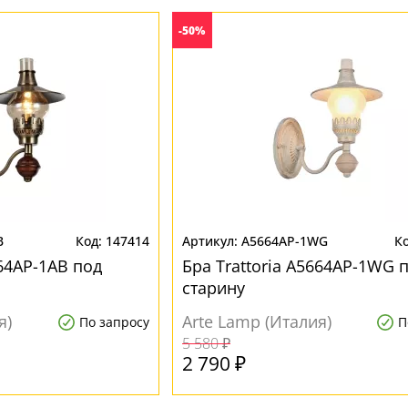
-50%
B
147414
A5664AP-1WG
664AP-1AB под
Бра Trattoria A5664AP-1WG 
старину
я)
Arte Lamp (Италия)
По запросу
П
5 580 ₽
2 790 ₽