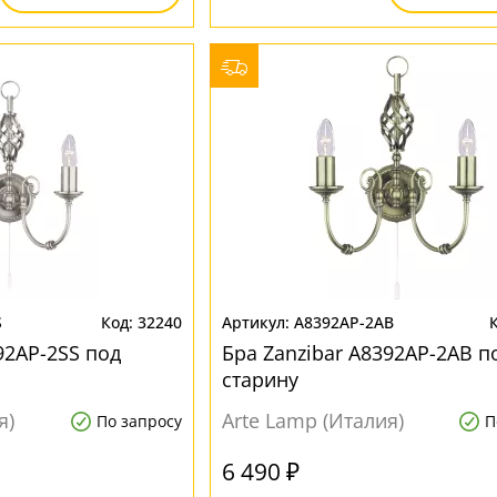
S
32240
A8392AP-2AB
92AP-2SS под
Бра Zanzibar A8392AP-2AB п
старину
я)
Arte Lamp (Италия)
По запросу
П
6 490 ₽