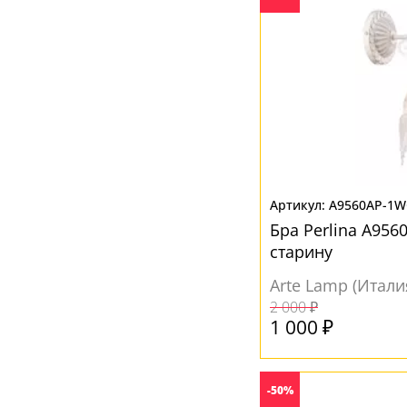
A9560AP-1
Бра Perlina A95
старину
Arte Lamp (Итали
2 000 ₽
1 000 ₽
-50%