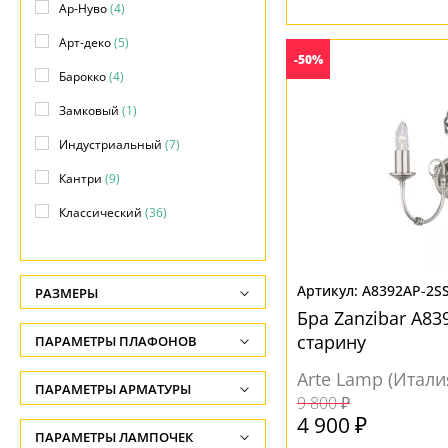
Ар-Нуво
(4)
Арт-деко
(5)
-50%
Барокко
(4)
Замковый
(1)
Индустриальный
(7)
Кантри
(9)
Классический
(36)
Лофт
(19)
Модерн
(6)
A8392AP-2S
РАЗМЕРЫ
Морской
(2)
Бра Zanzibar A83
Высота, см
старину
ПАРАМЕТРЫ ПЛАФОНОВ
Прованс
(10)
-
Arte Lamp (Итали
Ретро
(1)
ФОРМА ПЛАФОНА
ПАРАМЕТРЫ АРМАТУРЫ
Глубина, см
9 800 ₽
Современный
(1)
-
4 900 ₽
Без плафона
(17)
ЦВЕТ АРМАТУРЫ
ПАРАМЕТРЫ ЛАМПОЧЕК