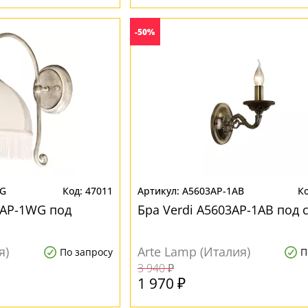
-50%
WG
47011
A5603AP-1AB
6AP-1WG под
Бра Verdi A5603AP-1AB под 
я)
Arte Lamp (Италия)
По запросу
П
3 940 ₽
1 970 ₽