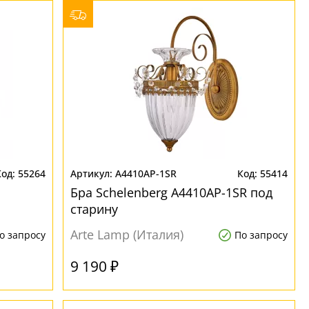
55264
A4410AP-1SR
55414
Бра Schelenberg A4410AP-1SR под
старину
Arte Lamp (Италия)
о запросу
По запросу
9 190 ₽