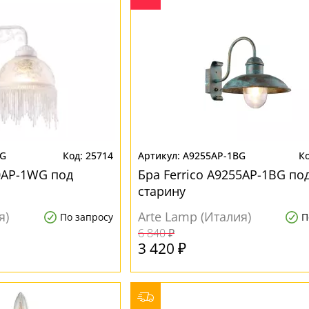
WG
25714
A9255AP-1BG
60AP-1WG под
Бра Ferrico A9255AP-1BG по
старину
я)
Arte Lamp (Италия)
По запросу
П
6 840 ₽
3 420 ₽