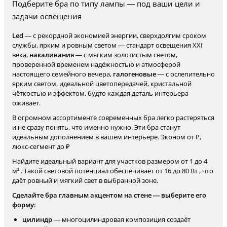
Подберите бра по типу лампы — под ваши цели и
задачи освещения
Led
— с рекордной экономией энергии, сверхдолгим сроком
службы, ярким и ровным светом — стандарт освещения XXI
века,
накаливания
— с мягким золотистым светом,
проверенной временем надёжностью и атмосферой
настоящего семейного вечера,
галогеновые
— с ослепительно
ярким светом, идеальной цветопередачей, кристальной
чёткостью и эффектом, будто каждая деталь интерьера
оживает.
В огромном ассортименте современных бра легко растеряться
и не сразу понять, что именно нужно. Эти бра станут
идеальным дополнением в вашем интерьере. Эконом от ₽,
люкс-сегмент до ₽
Найдите идеальный вариант для участков размером от 1 до 4
м² . Такой световой потенциал обеспечивает от 16 до 80 Вт , что
даёт ровный и мягкий свет в выбранной зоне.
Сделайте бра главным акцентом на стене — выберите его
форму:
цилиндр
— многоцилиндровая композиция создаёт