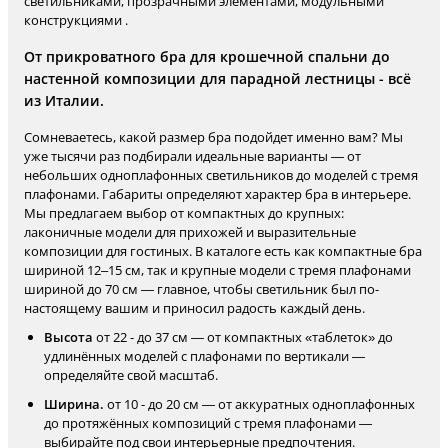
светильниками, прозрачными элементами, модульными
конструкциями .
От прикроватного бра для крошечной спальни до
настенной композиции для парадной лестницы - всё
из Италии.
Сомневаетесь, какой размер бра подойдет именно вам? Мы
уже тысячи раз подбирали идеальные варианты — от
небольших одноплафонных светильников до моделей с тремя
плафонами. Габариты определяют характер бра в интерьере.
Мы предлагаем выбор от компактных до крупных:
лаконичные модели для прихожей и выразительные
композиции для гостиных. В каталоге есть как компактные бра
шириной 12–15 см, так и крупные модели с тремя плафонами
шириной до 70 см — главное, чтобы светильник был по-
настоящему вашим и приносил радость каждый день.
Высота
от 22 - до 37 см — от компактных «таблеток» до
удлинённых моделей с плафонами по вертикали —
определяйте свой масштаб.
Ширина.
от 10 - до 20 см — от аккуратных одноплафонных
до протяжённых композиций с тремя плафонами —
выбирайте под свои интерьерные предпочтения.