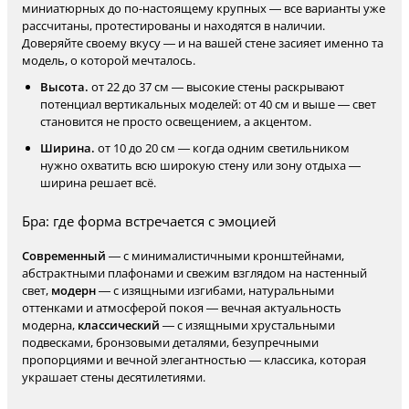
миниатюрных до по-настоящему крупных — все варианты уже
рассчитаны, протестированы и находятся в наличии.
Доверяйте своему вкусу — и на вашей стене засияет именно та
модель, о которой мечталось.
Высота.
от 22 до 37 см — высокие стены раскрывают
потенциал вертикальных моделей: от 40 см и выше — свет
становится не просто освещением, а акцентом.
Ширина.
от 10 до 20 см — когда одним светильником
нужно охватить всю широкую стену или зону отдыха —
ширина решает всё.
Бра: где форма встречается с эмоцией
Современный
— с минималистичными кронштейнами,
абстрактными плафонами и свежим взглядом на настенный
свет,
модерн
— с изящными изгибами, натуральными
оттенками и атмосферой покоя — вечная актуальность
модерна,
классический
— с изящными хрустальными
подвесками, бронзовыми деталями, безупречными
пропорциями и вечной элегантностью — классика, которая
украшает стены десятилетиями.