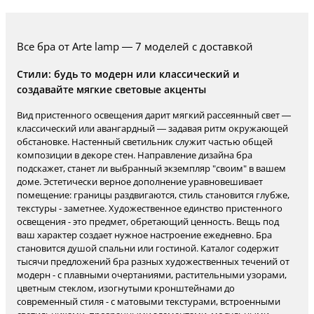
Все бра от Arte lamp — 7 моделей с доставкой
Стили: будь то модерн или классический и
создавайте мягкие световые акценты
Вид пристенного освещения дарит мягкий рассеянный свет —
классический или авангардный — задавая ритм окружающей
обстановке. Настенный светильник служит частью общей
композиции в декоре стен. Направление дизайна бра
подскажет, станет ли выбранный экземпляр "своим" в вашем
доме. Эстетически верное дополнение уравновешивает
помещение: границы раздвигаются, стиль становится глубже,
текстуры - заметнее. Художественное единство пристенного
освещения - это предмет, обретающий ценность. Вещь под
ваш характер создает нужное настроение ежедневно. Бра
становится душой спальни или гостиной. Каталог содержит
тысячи предложений бра разных художественных течений от
модерн - с плавными очертаниями, растительными узорами,
цветным стеклом, изогнутыми кронштейнами до
современный стиля - с матовыми текстурами, встроенными