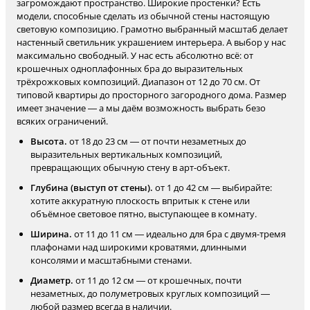
загромождают пространство. Широкие простенки? Есть
модели, способные сделать из обычной стены настоящую
световую композицию. Грамотно выбранный масштаб делает
настенный светильник украшением интерьера. А выбор у нас
максимально свободный. У нас есть абсолютно всё: от
крошечных одноплафонных бра до выразительных
трёхрожковых композиций. Диапазон от 12 до 70 см. От
типовой квартиры до просторного загородного дома. Размер
имеет значение — а мы даём возможность выбрать безо
всяких ограничений.
Высота.
от 18 до 23 см — от почти незаметных до
выразительных вертикальных композиций,
превращающих обычную стену в арт-объект.
Глубина (выступ от стены).
от 1 до 42 см — выбирайте:
хотите аккуратную плоскость впритык к стене или
объёмное световое пятно, выступающее в комнату.
Ширина.
от 11 до 11 см — идеально для бра с двумя-тремя
плафонами над широкими кроватями, длинными
консолями и масштабными стенами.
Диаметр.
от 11 до 12 см — от крошечных, почти
незаметных, до полуметровых круглых композиций —
любой размер всегда в наличии.