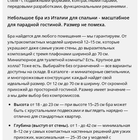
стиля - с подвижными формами, контрастными парами,
передовыми разработками, функциональными решениями .
Небольшое бра из Италии для спальни - масштабное
для парадной гостиной. Размер не помеха.
Бра найдется для любого помещения — мы гарантируем. От
ультракомпактных моделей шириной 12–15 см, которые
украшают даже самые узкие стены, до выразительных
композиций с тремя плафонами шириной до 70 см.
Миниатюрное для туалетной комнаты? Есть. Крупное для
холла? Тоже есть. Выбирайте без ограничений — все варианты
доступны на складе. В каталоге - и миниатюрные светильники,
и многорожковые конструкции: каждый найдет свой
идеальный размер. От 12 см до 70 см в ширину. От скромной
прихожей до просторной гостиной. Размер имеет значение —
а мы даём выбор без компромиссов.
Высота
от 18 - до 23 см — при высоте 15–25 см бра может
быть с хрустальными подвесками и выглядеть нарядно —
отлично для стандартных квартир.
Глубина (выступ от стены).
от 1 - до 42 см — минимальная
8–12 см у самых компактных настенных решений для узких
прихожих, максимальная — 25–35 см у моделей с