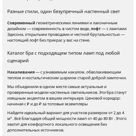
Разные стили, один безупречный настенный свет
Современный
геометрическими линиями и лаконичным
дизайном — современность в чистом виде,
лофт
— с лампами
Эдисона, открытыми проводами и честной брутальностью —
настоящий лофт без прикрас у вас на стене.
Каталог бра с подходящим типом ламп под любой
сценарий
Накаливания
— с узнаваемым накалом, обволакивающим
теплом и ностальгическим шармом старой доброй лампочки.
Мы объединили в одном месте самые актуальные и
проверенные модели настенных светильников. Эти бра станут
изящным акцентом в вашем интерьере. Ценовой коридор:
начиная с ₽ и до ₽ за топовые экземпляры
Найдите идеальный вариант для участков размером от 2 до 4
м² . Всё благодаря общей мощности ламп от 40 до 80 Вт . Этого
хватит для комфортного локального освещения без
дополнительных источников.