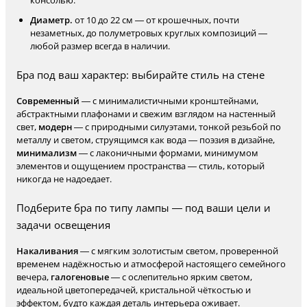
консолью.
Диаметр.
от 10 до 22 см — от крошечных, почти
незаметных, до полуметровых круглых композиций —
любой размер всегда в наличии.
Бра под ваш характер: выбирайте стиль на стене
Современный
— с минималистичными кронштейнами,
абстрактными плафонами и свежим взглядом на настенный
свет,
модерн
— с природными силуэтами, тонкой резьбой по
металлу и светом, струящимся как вода — поэзия в дизайне,
минимализм
— с лаконичными формами, минимумом
элементов и ощущением пространства — стиль, который
никогда не надоедает.
Подберите бра по типу лампы — под ваши цели и
задачи освещения
Накаливания
— с мягким золотистым светом, проверенной
временем надёжностью и атмосферой настоящего семейного
вечера,
галогеновые
— с ослепительно ярким светом,
идеальной цветопередачей, кристальной чёткостью и
эффектом, будто каждая деталь интерьера оживает.