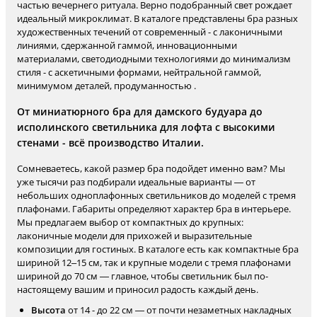
частью вечернего ритуала. Верно подобранный свет рождает
идеальный микроклимат. В каталоге представлены бра разных
художественных течений от современный - с лаконичными
линиями, сдержанной гаммой, инновационными
материалами, светодиодными технологиями до минимализм
стиля - с аскетичными формами, нейтральной гаммой,
минимумом деталей, продуманностью .
От миниатюрного бра для дамского будуара до
исполинского светильника для лофта с высокими
стенами - всё производство Италии.
Сомневаетесь, какой размер бра подойдет именно вам? Мы
уже тысячи раз подбирали идеальные варианты — от
небольших одноплафонных светильников до моделей с тремя
плафонами. Габариты определяют характер бра в интерьере.
Мы предлагаем выбор от компактных до крупных:
лаконичные модели для прихожей и выразительные
композиции для гостиных. В каталоге есть как компактные бра
шириной 12–15 см, так и крупные модели с тремя плафонами
шириной до 70 см — главное, чтобы светильник был по-
настоящему вашим и приносил радость каждый день.
Высота
от 14 - до 22 см — от почти незаметных накладных