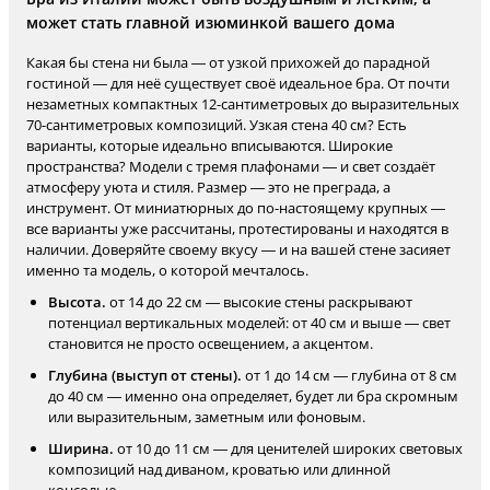
может стать главной изюминкой вашего дома
Какая бы стена ни была — от узкой прихожей до парадной
гостиной — для неё существует своё идеальное бра. От почти
незаметных компактных 12-сантиметровых до выразительных
70-сантиметровых композиций. Узкая стена 40 см? Есть
варианты, которые идеально вписываются. Широкие
пространства? Модели с тремя плафонами — и свет создаёт
атмосферу уюта и стиля. Размер — это не преграда, а
инструмент. От миниатюрных до по-настоящему крупных —
все варианты уже рассчитаны, протестированы и находятся в
наличии. Доверяйте своему вкусу — и на вашей стене засияет
именно та модель, о которой мечталось.
Высота.
от 14 до 22 см — высокие стены раскрывают
потенциал вертикальных моделей: от 40 см и выше — свет
становится не просто освещением, а акцентом.
Глубина (выступ от стены).
от 1 до 14 см — глубина от 8 см
до 40 см — именно она определяет, будет ли бра скромным
или выразительным, заметным или фоновым.
Ширина.
от 10 до 11 см — для ценителей широких световых
композиций над диваном, кроватью или длинной