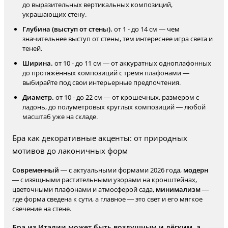
до выразительных вертикальных композиций,
украшающих стену.
Глубина (выступ от стены).
от 1 - до 14 см — чем
значительнее выступ от стены, тем интереснее игра света и
теней.
Ширина.
от 10 - до 11 см — от аккуратных одноплафонных
до протяжённых композиций с тремя плафонами —
выбирайте под свои интерьерные предпочтения.
Диаметр.
от 10 - до 22 см — от крошечных, размером с
ладонь, до полуметровых круглых композиций — любой
масштаб уже на складе.
Бра как декоративные акценты: от природных
мотивов до лаконичных форм
Современный
— с актуальными формами 2026 года,
модерн
— с изящными растительными узорами на кронштейнах,
цветочными плафонами и атмосферой сада,
минимализм
—
где форма сведена к сути, а главное — это свет и его мягкое
свечение на стене.
Бра из Италии может быть воздушным и лёгким, а