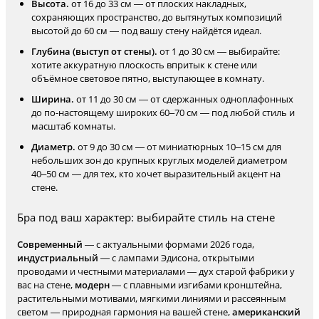
Высота.
от 16 до 33 см — от плоских накладных,
сохраняющих пространство, до вытянутых композиций
высотой до 60 см — под вашу стену найдётся идеал.
Глубина (выступ от стены).
от 1 до 30 см — выбирайте:
хотите аккуратную плоскость впритык к стене или
объёмное световое пятно, выступающее в комнату.
Ширина.
от 11 до 30 см — от сдержанных одноплафонных
до по-настоящему широких 60–70 см — под любой стиль и
масштаб комнаты.
Диаметр.
от 9 до 30 см — от миниатюрных 10–15 см для
небольших зон до крупных круглых моделей диаметром
40–50 см — для тех, кто хочет выразительный акцент на
стене.
Бра под ваш характер: выбирайте стиль на стене
Современный
— с актуальными формами 2026 года,
индустриальный
— с лампами Эдисона, открытыми
проводами и честными материалами — дух старой фабрики у
вас на стене,
модерн
— с плавными изгибами кронштейна,
растительными мотивами, мягкими линиями и рассеянным
светом — природная гармония на вашей стене,
американский