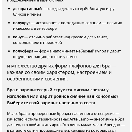
продолжением вашего стиля:
декоративный
— каждая деталь создаёт богатую игру
бликов и теней
полукруг
— ассоциация с восходящим солнцем — позитив
и свежесть в интерьере
конус
— отлично работает над креслом для чтения,
консолью или в прихожей
полусфера
— форма напоминает небесный купол и дарит
ощущение защищённости у стены
и множество других форм плафонов для бра —
каждая со своим характером, настроением и
особенностями свечения.
Бра в вариантесерый струится мягким светом у
изголовья или дарит ровное сияние над консолью?
Выберите свой вариант настенного света
Мы собрали проверенные бренды настенного освещения —
качество и стиль гарантированы:
Arte Lamp
— энергичные бра
для тех, кто любит жить ярко. Это лишь малая часть брендов —
в каталоге сотни производителей, каждый из которых стал