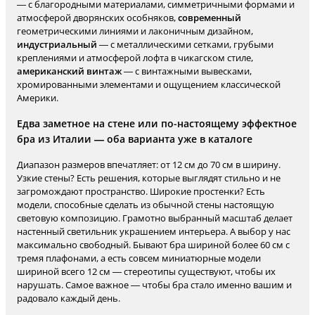
— с благородными материалами, симметричными формами и
атмосферой дворянских особняков,
современный
геометрическими линиями и лаконичным дизайном,
индустриальный
— с металлическими сетками, грубыми
креплениями и атмосферой лофта в чикагском стиле,
американский винтаж
— с винтажными вывесками,
хромированными элементами и ощущением классической
Америки.
Едва заметное на стене или по-настоящему эффектное
бра из Италии — оба варианта уже в каталоге
Диапазон размеров впечатляет: от 12 см до 70 см в ширину.
Узкие стены? Есть решения, которые выглядят стильно и не
загромождают пространство. Широкие простенки? Есть
модели, способные сделать из обычной стены настоящую
световую композицию. Грамотно выбранный масштаб делает
настенный светильник украшением интерьера. А выбор у нас
максимально свободный. Бывают бра шириной более 60 см с
тремя плафонами, а есть совсем миниатюрные модели
шириной всего 12 см — стереотипы существуют, чтобы их
нарушать. Самое важное — чтобы бра стало именно вашим и
радовало каждый день.