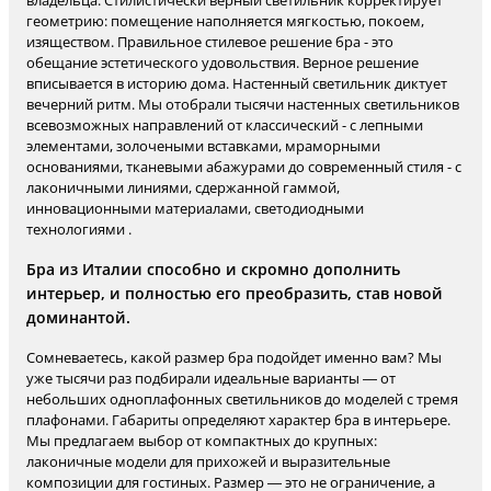
владельца. Стилистически верный светильник корректирует
геометрию: помещение наполняется мягкостью, покоем,
изяществом. Правильное стилевое решение бра - это
обещание эстетического удовольствия. Верное решение
вписывается в историю дома. Настенный светильник диктует
вечерний ритм. Мы отобрали тысячи настенных светильников
всевозможных направлений от классический - с лепными
элементами, золочеными вставками, мраморными
основаниями, тканевыми абажурами до современный стиля - с
лаконичными линиями, сдержанной гаммой,
инновационными материалами, светодиодными
технологиями .
Бра из Италии способно и скромно дополнить
интерьер, и полностью его преобразить, став новой
доминантой.
Сомневаетесь, какой размер бра подойдет именно вам? Мы
уже тысячи раз подбирали идеальные варианты — от
небольших одноплафонных светильников до моделей с тремя
плафонами. Габариты определяют характер бра в интерьере.
Мы предлагаем выбор от компактных до крупных:
лаконичные модели для прихожей и выразительные
композиции для гостиных. Размер — это не ограничение, а