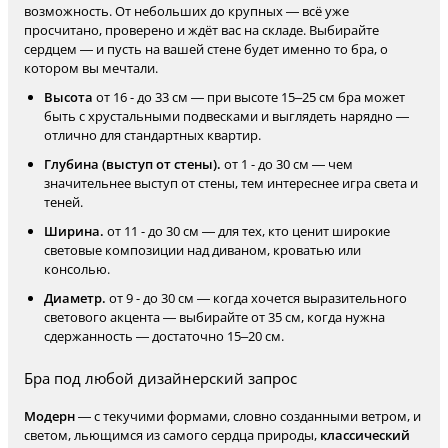
возможность. От небольших до крупных — всё уже
просчитано, проверено и ждёт вас на складе. Выбирайте
сердцем — и пусть на вашей стене будет именно то бра, о
котором вы мечтали.
Высота
от 16 - до 33 см — при высоте 15–25 см бра может
быть с хрустальными подвесками и выглядеть нарядно —
отлично для стандартных квартир.
Глубина (выступ от стены).
от 1 - до 30 см — чем
значительнее выступ от стены, тем интереснее игра света и
теней.
Ширина.
от 11 - до 30 см — для тех, кто ценит широкие
световые композиции над диваном, кроватью или
консолью.
Диаметр.
от 9 - до 30 см — когда хочется выразительного
светового акцента — выбирайте от 35 см, когда нужна
сдержанность — достаточно 15–20 см.
Бра под любой дизайнерский запрос
Модерн
— с текучими формами, словно созданными ветром, и
светом, льющимся из самого сердца природы,
классический