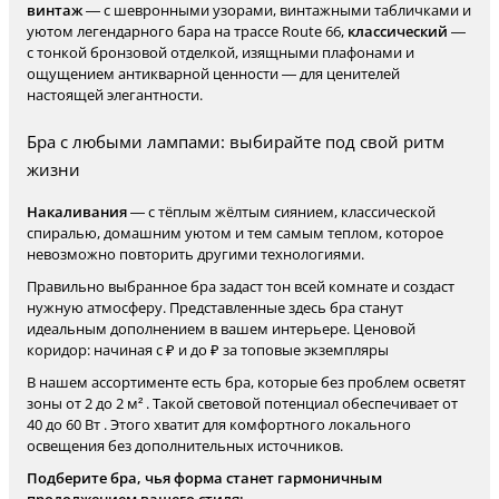
винтаж
— с шевронными узорами, винтажными табличками и
уютом легендарного бара на трассе Route 66,
классический
—
с тонкой бронзовой отделкой, изящными плафонами и
ощущением антикварной ценности — для ценителей
настоящей элегантности.
Бра с любыми лампами: выбирайте под свой ритм
жизни
Накаливания
— с тёплым жёлтым сиянием, классической
спиралью, домашним уютом и тем самым теплом, которое
невозможно повторить другими технологиями.
Правильно выбранное бра задаст тон всей комнате и создаст
нужную атмосферу. Представленные здесь бра станут
идеальным дополнением в вашем интерьере. Ценовой
коридор: начиная с ₽ и до ₽ за топовые экземпляры
В нашем ассортименте есть бра, которые без проблем осветят
зоны от 2 до 2 м² . Такой световой потенциал обеспечивает от
40 до 60 Вт . Этого хватит для комфортного локального
освещения без дополнительных источников.
Подберите бра, чья форма станет гармоничным