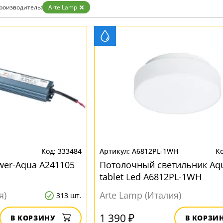
Бронза
роизводитель:
Arte Lamp
Золото
Прозрачные
Хром
Черные
333484
A6812PL-1WH
wer-Aqua A241105
Потолочный светильник Aq
tablet Led A6812PL-1WH
я)
Arte Lamp (Италия)
313 шт.
1 390 ₽
В КОРЗИНУ
В КОРЗИ