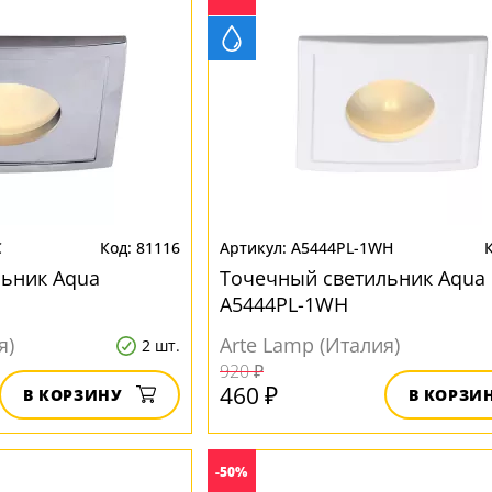
C
81116
A5444PL-1WH
льник Aqua
Точечный светильник Aqua
A5444PL-1WH
я)
Arte Lamp (Италия)
2 шт.
920 ₽
460 ₽
В КОРЗИНУ
В КОРЗИ
-50%