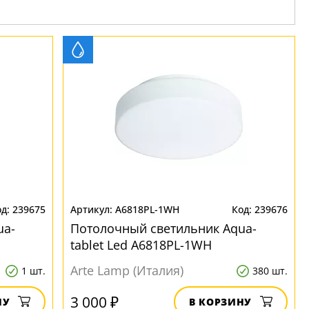
239675
A6818PL-1WH
239676
ua-
Потолочный светильник Aqua-
tablet Led A6818PL-1WH
Arte Lamp (Италия)
1 шт.
380 шт.
3 000 ₽
НУ
В КОРЗИНУ