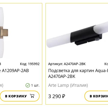
B
195992
A2470AP-2BK
e A1209AP-2AB
Подсветка для картин Aqua-
A2470AP-2BK
я)
Arte Lamp (Италия)
1 шт.
3 290 ₽
В КОРЗИНУ
В КОРЗИ