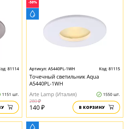
-50%
81114
A5440PL-1WH
81115
Точечный светильник Aqua
A5440PL-1WH
Arte Lamp (Италия)
1151 шт.
1550 шт.
280 ₽
140 ₽
НУ
В КОРЗИНУ