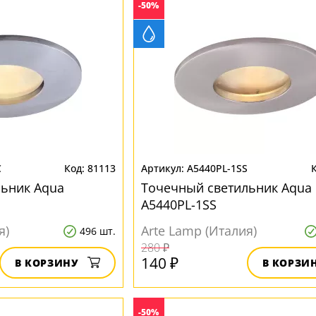
-50%
C
81113
A5440PL-1SS
льник Aqua
Точечный светильник Aqua
A5440PL-1SS
я)
Arte Lamp (Италия)
496 шт.
280 ₽
140 ₽
В КОРЗИНУ
В КОРЗИ
-50%