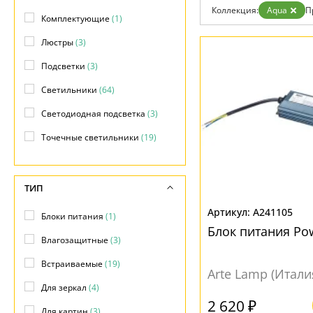
Коллекция:
Aqua
П
Доставка и оплата
Комплектующие
(1)
Гарантия
Возврат
Люстры
(3)
Отзывы
Установка
Подсветки
(3)
Дизайнерам
Светильники
(64)
Бренды
Контакты
Светодиодная подсветка
(3)
Точечные светильники
(19)
ТИП
A241105
Блоки питания
(1)
Блок питания Po
Влагозащитные
(3)
Встраиваемые
(19)
Arte Lamp (Итали
Для зеркал
(4)
2 620 ₽
Для картин
(3)