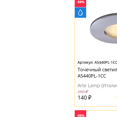
-50%
A5440PL-1C
Точечный свети
A5440PL-1CC
Arte Lamp (Итали
280 ₽
140 ₽
-50%