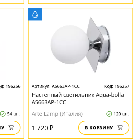
196256
A5663AP-1CC
196257
Настенный светильник Aqua-bolla
A5663AP-1CC
Arte Lamp (Италия)
54 шт.
120 шт.
1 720 ₽
НУ
В КОРЗИНУ