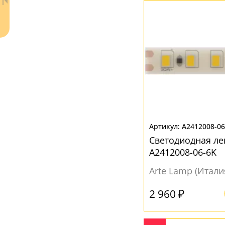
ЦВЕТ ПЛАФОНОВ
Без плафона
(3)
Белый
(98)
Бронза
(1)
Неокрашенный
(1)
Прозрачный
(3)
A2412008-06
Ваш регион:
Москва
Светодиодная ле
+7 (800) 775-63-32
- бесплатно по России
A2412008-06-6K
+7 (495) 255-03-21
- бесплатная доставка
Arte Lamp (Итали
2 960 ₽