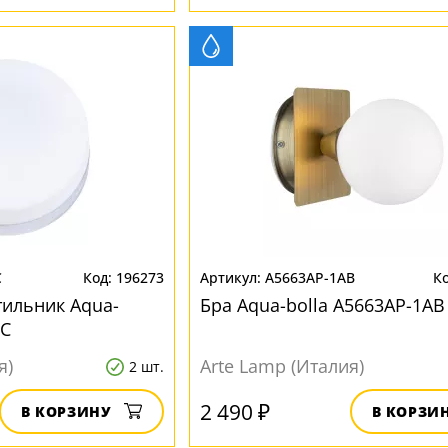
C
196273
A5663AP-1AB
ильник Aqua-
Бра Aqua-bolla A5663AP-1AB
CC
я)
Arte Lamp (Италия)
2 шт.
2 490 ₽
В КОРЗИНУ
В КОРЗИ