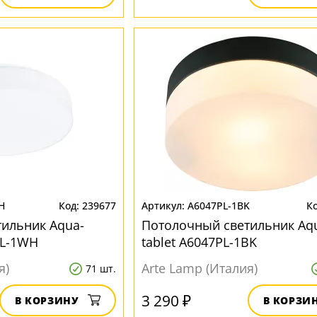
H
239677
A6047PL-1BK
ильник Aqua-
Потолочный светильник Aq
PL-1WH
tablet A6047PL-1BK
я)
Arte Lamp (Италия)
71 шт.
3 290 ₽
В КОРЗИНУ
В КОРЗИ