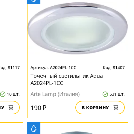
81117
A2024PL-1CC
81407
Точечный светильник Aqua
A2024PL-1CC
Arte Lamp (Италия)
10 шт.
531 шт.
190 ₽
НУ
В КОРЗИНУ