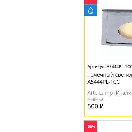
A5444PL-1C
Точечный свети
A5444PL-1CC
Arte Lamp (Итали
1 000 ₽
500 ₽
-50%