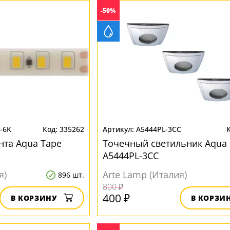
-50%
-6K
335262
A5444PL-3CC
нта Aqua Tape
Точечный светильник Aqua
A5444PL-3CC
я)
Arte Lamp (Италия)
896 шт.
800 ₽
400 ₽
В КОРЗИНУ
В КОРЗИ