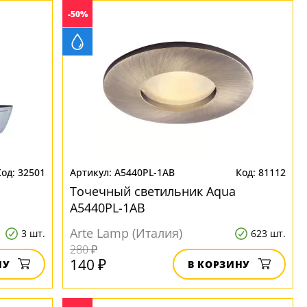
-50%
32501
A5440PL-1AB
81112
Точечный светильник Aqua
A5440PL-1AB
Arte Lamp (Италия)
3 шт.
623 шт.
280 ₽
140 ₽
НУ
В КОРЗИНУ