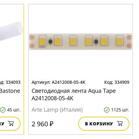
334093
A2412008-05-4K
334909
Bastone
Светодиодная лента Aqua Tape
A2412008-05-4K
Arte Lamp (Италия)
45 шт.
1125 шт.
2 960 ₽
НУ
В КОРЗИНУ