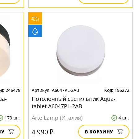
246478
A6047PL-2AB
196272
ua-
Потолочный светильник Aqua-
tablet A6047PL-2AB
Arte Lamp (Италия)
173 шт.
4 шт.
4 990 ₽
НУ
В КОРЗИНУ