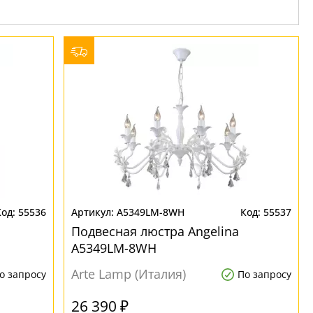
55536
A5349LM-8WH
55537
Подвесная люстра Angelina
A5349LM-8WH
Arte Lamp (Италия)
о запросу
По запросу
26 390 ₽