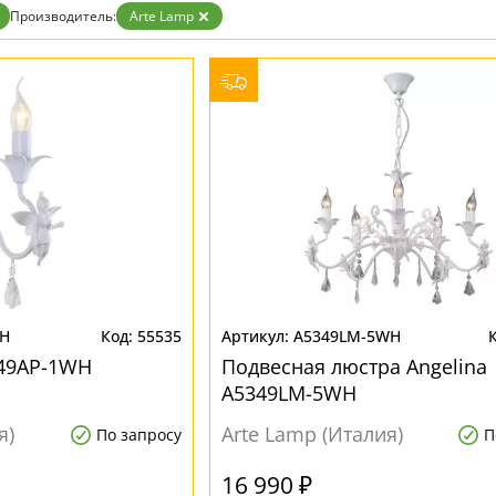
Бронза
Производитель:
Arte Lamp
Золото
Прозрачные
Хром
Черные
WH
55535
A5349LM-5WH
349AP-1WH
Подвесная люстра Angelina
A5349LM-5WH
я)
Arte Lamp (Италия)
По запросу
П
16 990 ₽