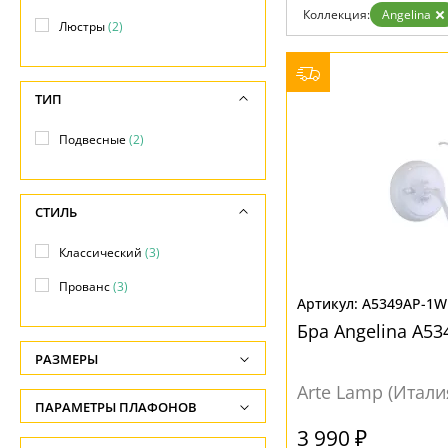
Коллекция:
Angelina
Доставка и оплата
Люстры
(2)
Гарантия
Возврат
Отзывы
Установка
ТИП
Дизайнерам
Бренды
Подвесные
(2)
Контакты
СТИЛЬ
Классический
(3)
Прованс
(3)
A5349AP-1
Бра Angelina A5
РАЗМЕРЫ
Arte Lamp (Итали
Высота, см
ПАРАМЕТРЫ ПЛАФОНОВ
-
3 990 ₽