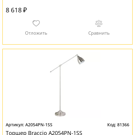
8 618 ₽
A2054PN-1SS
81366
Торшер Braccio A2054PN-1SS