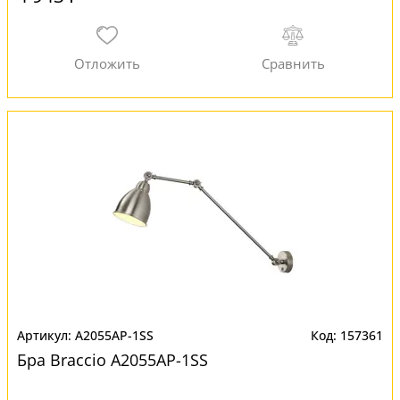
A2055AP-1SS
157361
Бра Braccio A2055AP-1SS