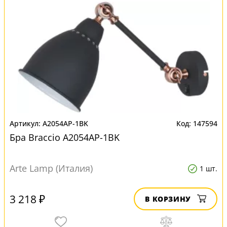
A2054AP-1BK
147594
Бра Braccio A2054AP-1BK
Arte Lamp (Италия)
1 шт.
3 218 ₽
В КОРЗИНУ