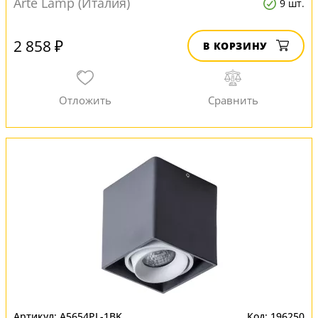
Arte Lamp (Италия)
9 шт.
2 858 ₽
В КОРЗИНУ
A5654PL-1BK
196250