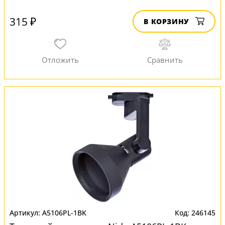
315 ₽
В КОРЗИНУ
A5106PL-1BK
246145