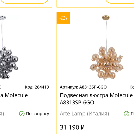
C
284419
A8313SP-6GO
а Molecule
Подвесная люстра Molecule
A8313SP-6GO
я)
Arte Lamp (Италия)
По запросу
П
31 190 ₽