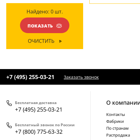
Серый
(1)
Найдено:
0
шт.
Хром
(2)
Янтарный
(3)
ПОКАЗАТЬ
ОЧИСТИТЬ
+7 (495) 255-03-21
Заказать звонок
О компани
Бесплатная доставка
+7 (495) 255-03-21
Контакты
Фабрики
Бесплатный звонок по России
По странам
+7 (800) 775-63-32
Распродажа