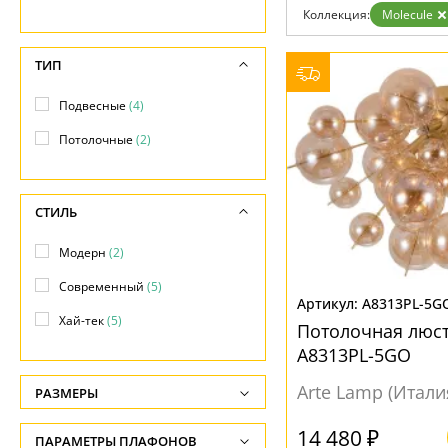
Коллекция:
Molecule
Доставка и оплата
Гарантия
Возврат
ТИП
Отзывы
Установка
Подвесные
(4)
Дизайнерам
Бренды
Потолочные
(2)
Контакты
СТИЛЬ
Модерн
(2)
Современный
(5)
A8313PL-5G
Хай-тек
(5)
Потолочная люст
A8313PL-5GO
Arte Lamp (Итали
РАЗМЕРЫ
Высота, см
14 480 ₽
ПАРАМЕТРЫ ПЛАФОНОВ