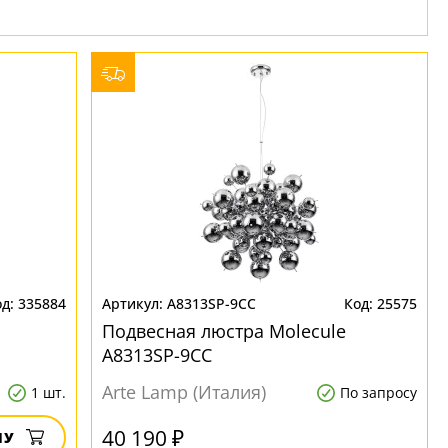
335884
A8313SP-9CC
25575
Подвесная люстра Molecule
A8313SP-9CC
Arte Lamp (Италия)
1 шт.
По запросу
40 190 ₽
НУ