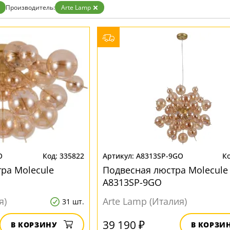
Бронза
Производитель:
Arte Lamp
Золото
Прозрачные
Хром
Черные
O
335822
A8313SP-9GO
ра Molecule
Подвесная люстра Molecule
A8313SP-9GO
я)
Arte Lamp (Италия)
31 шт.
39 190 ₽
В КОРЗИНУ
В КОРЗИ