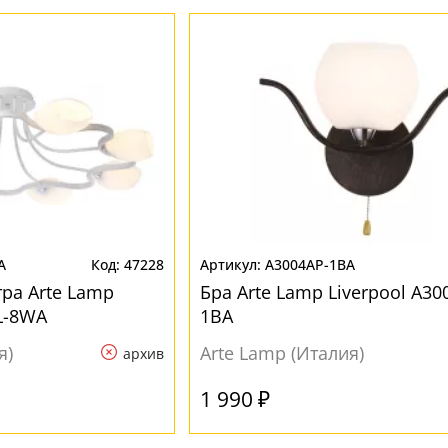
A
47228
A3004AP-1BA
ра Arte Lamp
Бра Arte Lamp Liverpool A30
L-8WA
1BA
я)
Arte Lamp (Италия)
архив
1 990 ₽