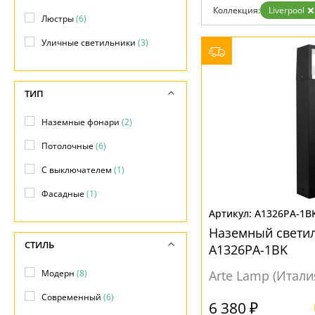
Коллекция:
Liverpool
Доставка и оплата
Люстры
(6)
Гарантия
Возврат
Уличные светильники
(3)
Отзывы
Установка
Дизайнерам
Бренды
ТИП
Контакты
Наземные фонари
(2)
Потолочные
(6)
С выключателем
(1)
Фасадные
(1)
A1326PA-1B
Наземный светил
СТИЛЬ
A1326PA-1BK
Модерн
(8)
Arte Lamp (Итали
Современный
(6)
6 380 ₽