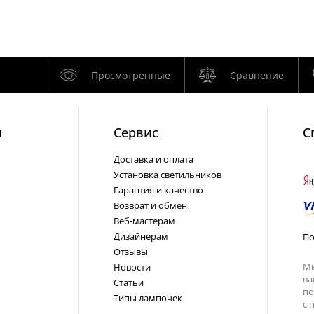
Просмотренные
Сравнение
и
Cервис
С
Доставка и оплата
Установка светильников
Гарантия и качество
Возврат и обмен
Веб-мастерам
Дизайнерам
По
Отзывы
Мы
Новости
ва
Статьи
по
Типы лампочек
с
п