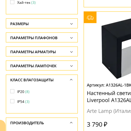
Хай-тек
(3)
РАЗМЕРЫ
Высота, см
ПАРАМЕТРЫ ПЛАФОНОВ
-
ФОРМА ПЛАФОНА
ПАРАМЕТРЫ АРМАТУРЫ
Глубина, см
-
Овал
(6)
ЦВЕТ АРМАТУРЫ
ПАРАМЕТРЫ ЛАМПОЧЕК
Ширина, см
Сфера
(1)
Количество ламп
Белый
(4)
КЛАСС ВЛАГОЗАЩИТЫ
-
Шар
(1)
-
A1326AL-1B
Хром
(3)
Диаметр, см
IP20
(8)
Настенный свет
Общая мощность ламп
Черный
(7)
ПОВЕРХНОСТЬ
Liverpool A1326A
-
IP54
(3)
-
Матовый
(8)
Arte Lamp (Итали
Длина, см
МАТЕРИАЛ
Напряжение
-
-
3 790 ₽
ПРОИЗВОДИТЕЛЬ
Алюминий
(3)
НАПРАВЛЕНИЕ