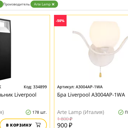
Бронза
Производитель:
Arte Lamp
Золото
Прозрачные
Хром
-50%
Черные
K
334899
A3004AP-1WA
ьник Liverpool
Бра Liverpool A3004AP-1WA
я)
Arte Lamp (Италия)
178 шт.
П
1 800 ₽
900 ₽
В КОРЗИНУ