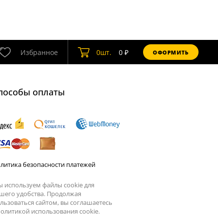
Избранное
0
шт.
0
₽
ОФОРМИТЬ
пособы оплаты
литика безопасности платежей
 используем файлы cookie для
шего удобства. Продолжая
льзоваться сайтом, вы соглашаетесь
олитикой использования cookie.