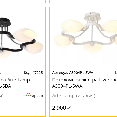
A
47225
A3004PL-5WA
ра Arte Lamp
Потолочная люстра Liverpoo
L-5BA
A3004PL-5WA
я)
Arte Lamp (Италия)
архив
2 900 ₽