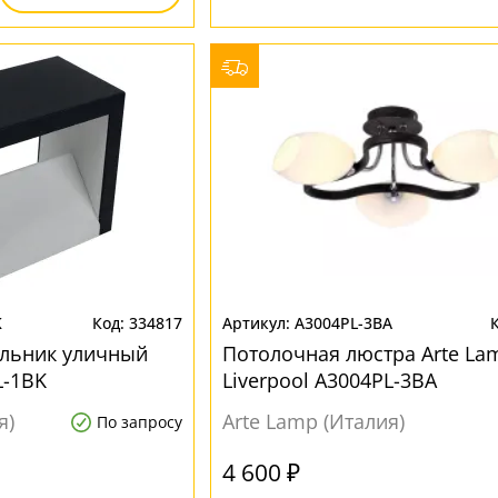
K
334817
A3004PL-3BA
ильник уличный
Потолочная люстра Arte La
L-1BK
Liverpool A3004PL-3BA
я)
Arte Lamp (Италия)
По запросу
4 600 ₽