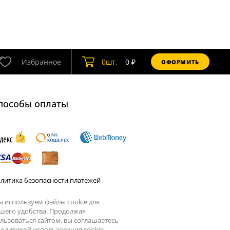
Избранное
0
шт.
0
₽
ОФОРМИТЬ
пособы оплаты
литика безопасности платежей
 используем файлы cookie для
шего удобства. Продолжая
льзоваться сайтом, вы соглашаетесь
олитикой использования cookie.