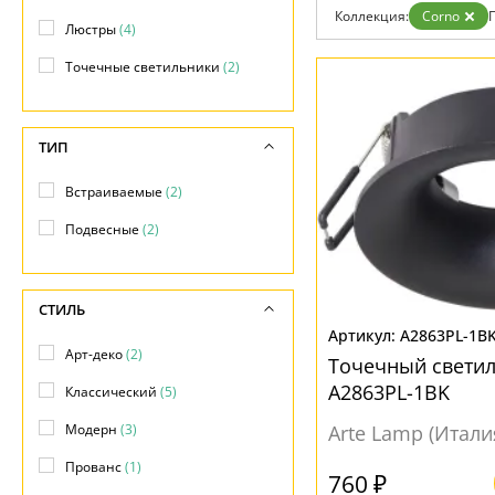
Коллекция:
Corno
Доставка и оплата
Люстры
(4)
Гарантия
Возврат
Точечные светильники
(2)
Отзывы
Установка
Дизайнерам
Бренды
ТИП
Контакты
Встраиваемые
(2)
Подвесные
(2)
СТИЛЬ
A2863PL-1B
Арт-деко
(2)
Точечный светил
A2863PL-1BK
Классический
(5)
Модерн
(3)
Arte Lamp (Итали
Прованс
(1)
760 ₽