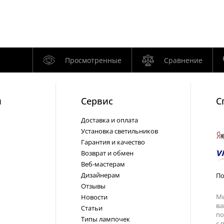
Просмотренные
Сравнение
и
Cервис
С
Доставка и оплата
Установка светильников
Гарантия и качество
Возврат и обмен
Веб-мастерам
Дизайнерам
По
Отзывы
Мы
Новости
ва
Статьи
по
Типы лампочек
с
п