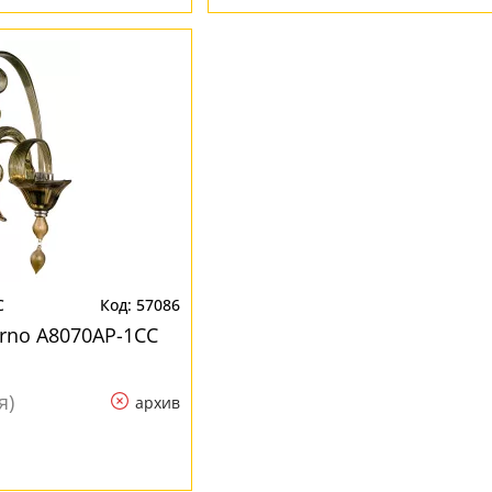
C
57086
orno A8070AP-1CC
я)
архив