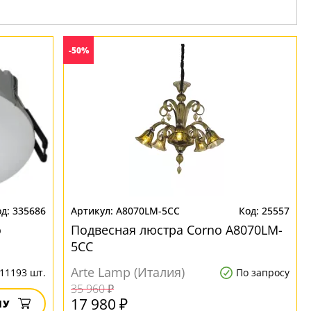
-50%
335686
A8070LM-5CC
25557
o
Подвесная люстра Corno A8070LM-
5CC
Arte Lamp (Италия)
11193 шт.
По запросу
35 960 ₽
17 980 ₽
НУ