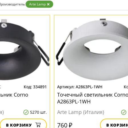
Бронза
Производитель:
Arte Lamp
Золото
Прозрачные
Хром
Черные
K
334891
A2863PL-1WH
ьник Corno
Точечный светильник Corn
A2863PL-1WH
я)
Arte Lamp (Италия)
5270 шт.
760 ₽
В КОРЗИНУ
В КОРЗИ