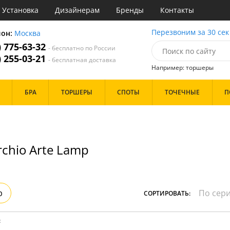
Установка
Дизайнерам
Бренды
Контакты
ы
Перезвоним за 30 сек
ион:
Москва
) 775-63-32
- бесплатно по России
атегории
) 255-03-21
- бесплатная доставка
Например: торшеры
Стиль
Назначение
Дизайн/Форма
БРА
ТОРШЕРЫ
СПОТЫ
ТОЧЕЧНЫЕ
П
деко
Гостиная
Тарелки
ковый
Детская
Шары
три
Зал
толков
ссический
Кабинет
Особенности
т
Кафе
chio Arte Lamp
имализм
Коридор и прихожая
ерн
Кухня
ванс
Офис
Бренд
ро
Прихожая
ндинавский
Спальня
р
СОРТИРОВАТЬ:
ременный
но
Цвет
ристика
:
тек
Белые