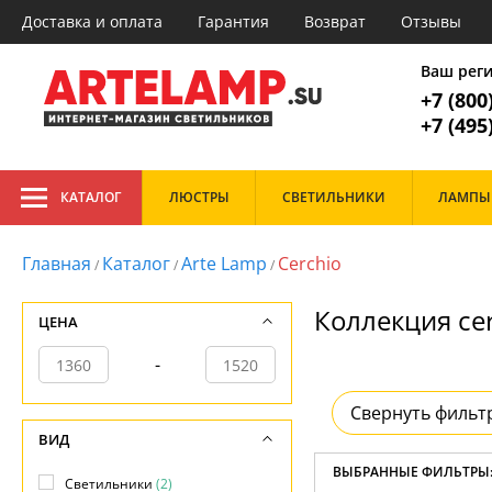
Доставка и оплата
Гарантия
Возврат
Отзывы
Главное меню
1. Люстр
Ваш рег
+7 (800
Все товары к
1. Люстры
+7 (495
2. Потолочные
3. Подвесные
Тип
4. Настенные
КАТАЛОГ
ЛЮСТРЫ
СВЕТИЛЬНИКИ
ЛАМПЫ
Большие
Арт-
5. Точечные
Светодиодные
Зам
6. Линейные
Дизайнерские
Кан
Главная
Каталог
Arte Lamp
Cerchio
/
/
/
7. Торшеры
Для натяжных по
Кла
Каскадные
Лоф
8. Настольные лампы
Коллекция cer
На штанге
Мин
ЦЕНА
9. Споты
Подвесные
Мод
10. Светодиодная подсветка
Потолочные
Про
-
Рожковые
Рет
11. Трековые системы
Хрустальные
Ска
12. Уличные светильники
Свернуть фильт
Сов
Тех
ВИД
Фло
ВЫБРАННЫЕ ФИЛЬТРЫ
Хай 
Светильники
(2)
Главная