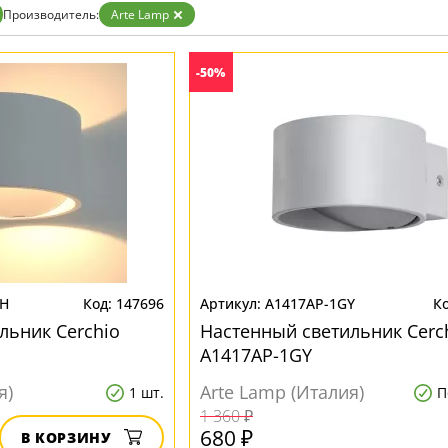
Бронза
Производитель:
Arte Lamp
Золото
Прозрачные
Хром
-50%
Черные
WH
147696
A1417AP-1GY
льник Cerchio
Настенный светильник Cerc
A1417AP-1GY
я)
Arte Lamp (Италия)
1 шт.
П
1 360 ₽
680 ₽
В КОРЗИНУ