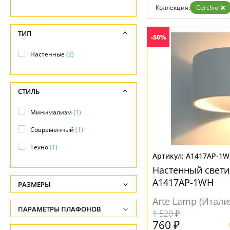
Коллекция:
Cerchio
Доставка и оплата
Гарантия
Возврат
ТИП
-50%
Отзывы
Установка
Настенные
(2)
Дизайнерам
Бренды
Контакты
СТИЛЬ
Минимализм
(1)
Современный
(1)
Техно
(1)
A1417AP-1
Настенный свети
A1417AP-1WH
РАЗМЕРЫ
Arte Lamp (Итали
Высота, см
ПАРАМЕТРЫ ПЛАФОНОВ
1 520 ₽
-
760 ₽