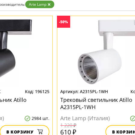
Бронза
роизводитель:
Arte Lamp
Золото
Прозрачные
Хром
-50%
Черные
K
196125
A2315PL-1WH
ник Atillo
Трековый светильник Atillo
A2315PL-1WH
я)
Arte Lamp (Италия)
2984 шт.
1 220 ₽
610 ₽
В КОРЗИНУ
В КОРЗИ