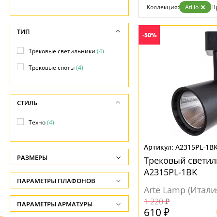
Коллекция:
Atillo
П
Доставка и оплата
Гарантия
Возврат
ТИП
-50%
Отзывы
Установка
Трековые светильники
(4)
Дизайнерам
Бренды
Трековые споты
(4)
Контакты
СТИЛЬ
Техно
(4)
A2315PL-1B
РАЗМЕРЫ
Трековый светиль
A2315PL-1BK
Высота, см
ПАРАМЕТРЫ ПЛАФОНОВ
-
Arte Lamp (Итали
1 220 ₽
ФОРМА ПЛАФОНА
ПАРАМЕТРЫ АРМАТУРЫ
Ширина, см
610 ₽