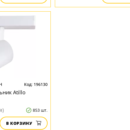
H
196130
ник Atillo
я)
853 шт.
В КОРЗИНУ