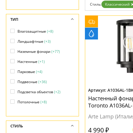
Стиль:
Классический
Доставка и оплата
Гарантия
Возврат
ТИП
Отзывы
Установка
Влагозащитные
(+8)
Дизайнерам
Бренды
Ландшафтные
(+3)
Контакты
Наземные фонари
(+77)
Настенные
(+1)
Парковые
(+4)
Подвесные
(+36)
A1036AL-1B
Подсветка объектов
(+2)
Настенный фона
Потолочные
(+8)
Toronto A1036AL
Фасадные
(61)
Arte Lamp (Итали
Фонари
(+21)
СТИЛЬ
4 990 ₽