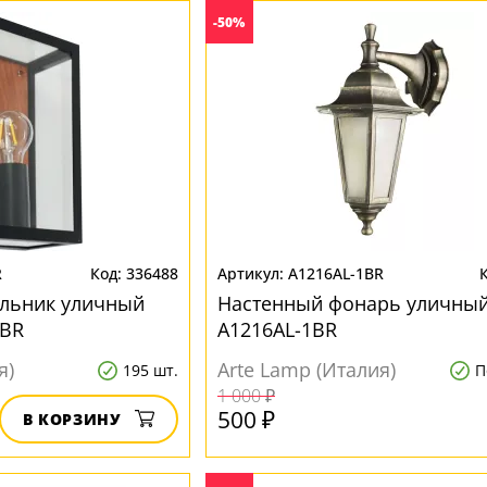
-50%
R
336488
A1216AL-1BR
ильник уличный
Настенный фонарь уличный
1BR
A1216AL-1BR
я)
Arte Lamp (Италия)
195 шт.
П
1 000 ₽
500 ₽
В КОРЗИНУ