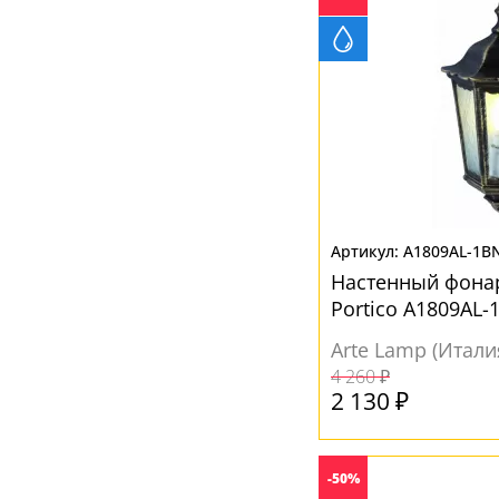
A1809AL-1B
Настенный фона
Portico A1809AL-
Arte Lamp (Итали
4 260 ₽
2 130 ₽
-50%