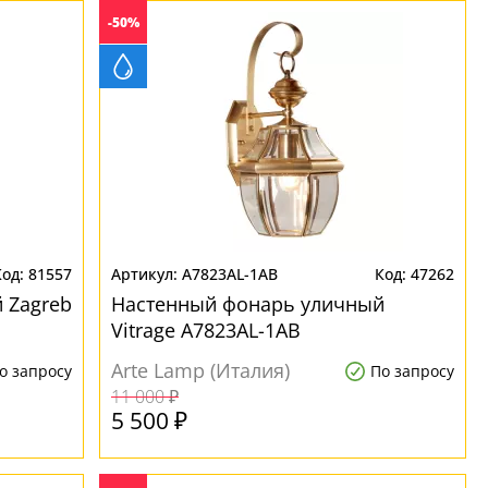
-50%
81557
A7823AL-1AB
47262
 Zagreb
Настенный фонарь уличный
Vitrage A7823AL-1AB
Arte Lamp (Италия)
о запросу
По запросу
11 000 ₽
5 500 ₽