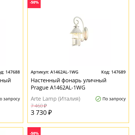
-50%
147688
A1462AL-1WG
147689
чный
Настенный фонарь уличный
Prague A1462AL-1WG
Arte Lamp (Италия)
о запросу
По запросу
7 460 ₽
3 730 ₽
-50%