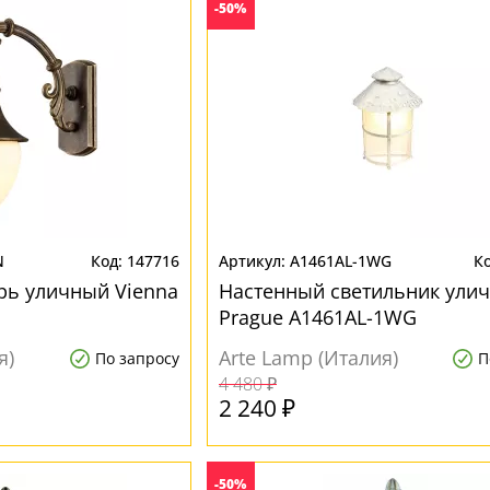
-50%
N
147716
A1461AL-1WG
рь уличный Vienna
Настенный светильник ули
Prague A1461AL-1WG
я)
Arte Lamp (Италия)
По запросу
П
4 480 ₽
2 240 ₽
-50%