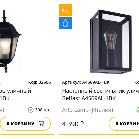
K
32606
A4569AL-1BK
рь уличный
Настенный светильник ули
-1BK
Belfast A4569AL-1BK
я)
Arte Lamp (Италия)
308 шт.
4 390 ₽
В КОРЗИНУ
В КОРЗИ