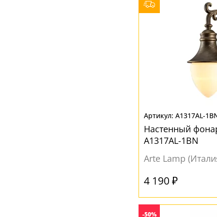
A1317AL-1B
Настенный фона
A1317AL-1BN
Arte Lamp (Итали
4 190 ₽
-50%