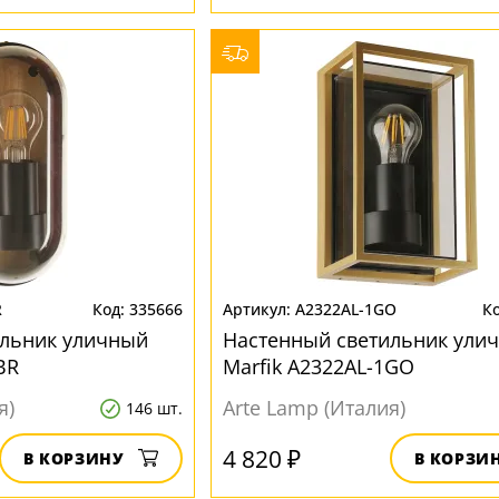
R
335666
A2322AL-1GO
ильник уличный
Настенный светильник ули
BR
Marfik A2322AL-1GO
я)
Arte Lamp (Италия)
146 шт.
4 820 ₽
В КОРЗИНУ
В КОРЗИ