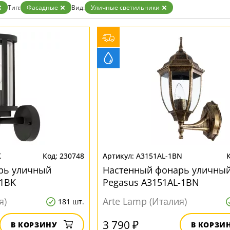
Бронза
Тип:
Фасадные
Вид:
Уличные светильники
Золото
Прозрачные
Хром
Черные
K
230748
A3151AL-1BN
рь уличный
Настенный фонарь уличны
-1BK
Pegasus A3151AL-1BN
я)
Arte Lamp (Италия)
181 шт.
3 790 ₽
В КОРЗИНУ
В КОРЗИ