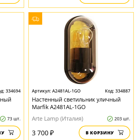
334694
A2481AL-1GO
334887
чный
Настенный светильник уличный
Marfik A2481AL-1GO
Arte Lamp (Италия)
73 шт.
203 шт.
3 700 ₽
НУ
В КОРЗИНУ