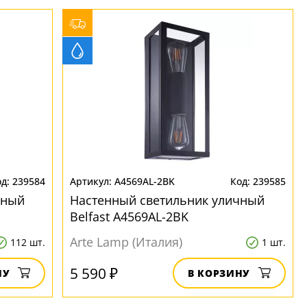
239584
A4569AL-2BK
239585
чный
Настенный светильник уличный
Belfast A4569AL-2BK
Arte Lamp (Италия)
112 шт.
1 шт.
5 590 ₽
НУ
В КОРЗИНУ