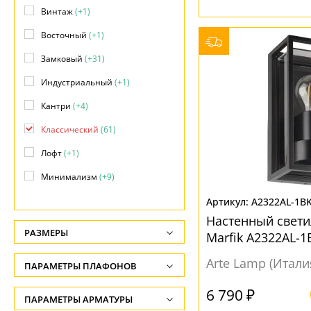
Винтаж
(+1)
Восточный
(+1)
Замковый
(+31)
Индустриальный
(+1)
Кантри
(+4)
Классический
(61)
Лофт
(+1)
Минимализм
(+9)
Модерн
(+31)
A2322AL-1B
Настенный свет
Морской
(+4)
РАЗМЕРЫ
Marfik A2322AL-1
Неоклассика
(+1)
Высота, см
Arte Lamp (Итали
ПАРАМЕТРЫ ПЛАФОНОВ
Прованс
(+11)
-
6 790 ₽
Ретро
(+10)
ФОРМА ПЛАФОНА
ПАРАМЕТРЫ АРМАТУРЫ
Глубина, см