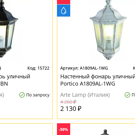
N
15722
A1809AL-1WG
рь уличный
Настенный фонарь уличны
1BN
Portico A1809AL-1WG
я)
Arte Lamp (Италия)
По запросу
П
4 260 ₽
2 130 ₽
-50%