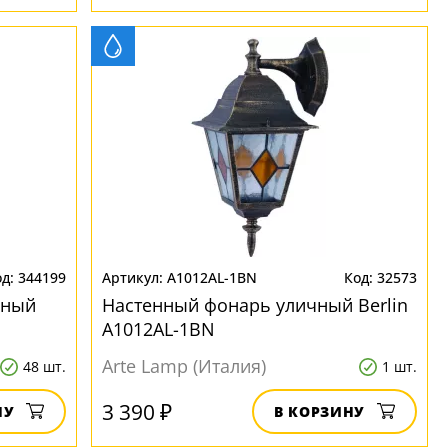
344199
A1012AL-1BN
32573
чный
Настенный фонарь уличный Berlin
A1012AL-1BN
Arte Lamp (Италия)
48 шт.
1 шт.
3 390 ₽
НУ
В КОРЗИНУ