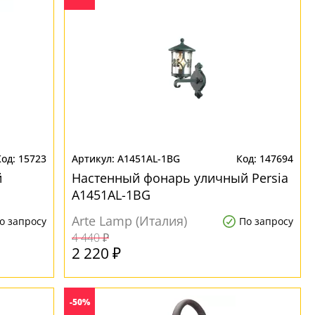
15723
A1451AL-1BG
147694
й
Настенный фонарь уличный Persia
A1451AL-1BG
Arte Lamp (Италия)
о запросу
По запросу
4 440 ₽
2 220 ₽
-50%