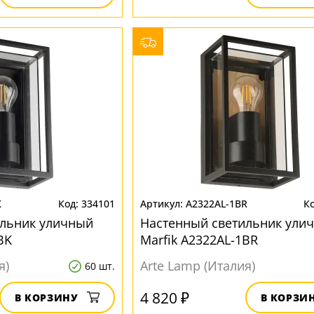
K
334101
A2322AL-1BR
ильник уличный
Настенный светильник ули
BK
Marfik A2322AL-1BR
я)
Arte Lamp (Италия)
60 шт.
4 820 ₽
В КОРЗИНУ
В КОРЗИ