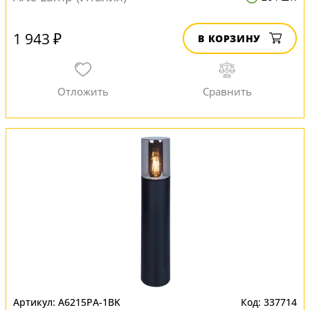
1 943 ₽
В КОРЗИНУ
A6215PA-1BK
337714