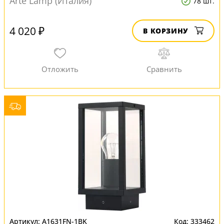
Arte Lamp (Италия)
78 шт.
4 020 ₽
В КОРЗИНУ
A1631FN-1BK
333462