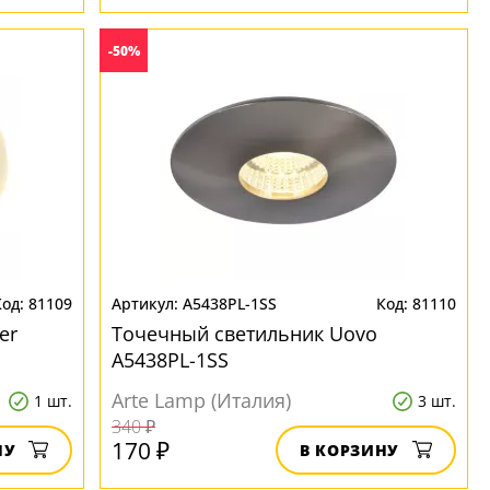
-50%
81109
A5438PL-1SS
81110
er
Точечный светильник Uovo
A5438PL-1SS
Arte Lamp (Италия)
1 шт.
3 шт.
340 ₽
170 ₽
НУ
В КОРЗИНУ