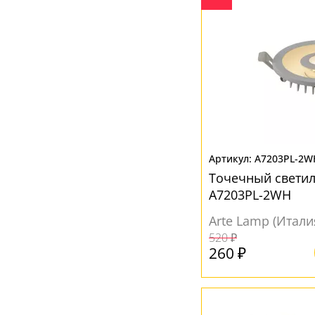
A7203PL-2W
Точечный светил
A7203PL-2WH
Arte Lamp (Итали
520 ₽
260 ₽