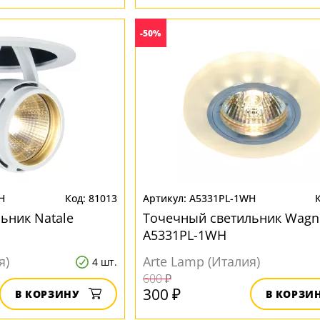
-50%
H
81013
A5331PL-1WH
ьник Natale
Точечный светильник Wagn
A5331PL-1WH
я)
Arte Lamp (Италия)
4 шт.
600 ₽
300 ₽
В КОРЗИНУ
В КОРЗИ