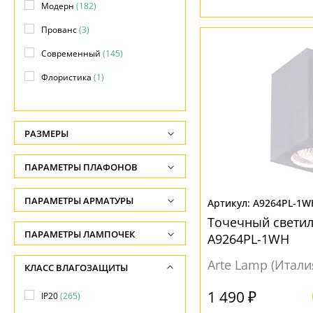
Модерн
(182)
Прованс
(3)
Современный
(145)
Флористика
(1)
Хай-тек
(22)
РАЗМЕРЫ
Высота, см
ПАРАМЕТРЫ ПЛАФОНОВ
-
ФОРМА ПЛАФОНА
ПАРАМЕТРЫ АРМАТУРЫ
Глубина, см
A9264PL-1W
Точечный свети
-
Декоративный
(65)
ЦВЕТ АРМАТУРЫ
ПАРАМЕТРЫ ЛАМПОЧЕК
A9264PL-1WH
Ширина, см
Куб
(1)
Количество ламп
Бежевый
(8)
Arte Lamp (Итали
КЛАСС ВЛАГОЗАЩИТЫ
-
Полушар
(1)
-
Белый
(157)
1 490 ₽
Диаметр врезного отверстия, см
IP20
(265)
Призма
(5)
Общая мощность ламп
Бронза
(16)