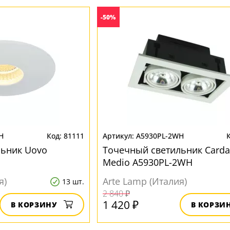
-50%
H
81111
A5930PL-2WH
льник Uovo
Точечный светильник Carda
Medio A5930PL-2WH
я)
Arte Lamp (Италия)
13 шт.
2 840 ₽
1 420 ₽
В КОРЗИНУ
В КОРЗИ