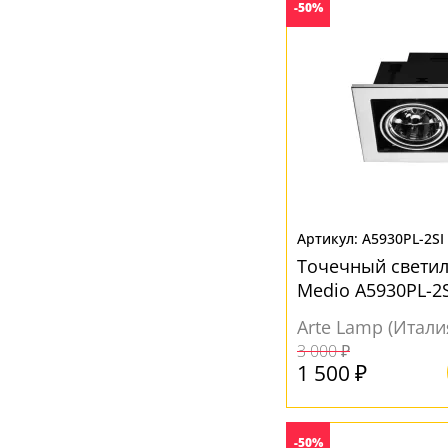
-50%
Черный
(22)
A5930PL-2SI
Точечный светил
Medio A5930PL-2S
Arte Lamp (Итали
3 000 ₽
1 500 ₽
-50%