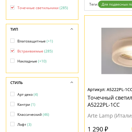
Теги:
Для подвесных п
Доставка и оплата
Точечные светильники
(285)
Гарантия
Возврат
Отзывы
Установка
ТИП
Дизайнерам
Бренды
Влагозащитные
(+1)
Контакты
Встраиваемые
(285)
Накладные
(+10)
СТИЛЬ
A5222PL-1C
Арт-деко
(4)
Точечный свети
A5222PL-1CC
Кантри
(1)
Классический
(46)
Arte Lamp (Итали
Лофт
(3)
1 290 ₽