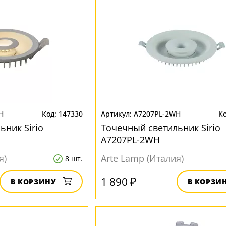
H
147330
A7207PL-2WH
ьник Sirio
Точечный светильник Sirio
A7207PL-2WH
я)
Arte Lamp (Италия)
8 шт.
1 890 ₽
В КОРЗИНУ
В КОРЗИ