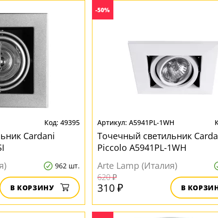
-50%
49395
A5941PL-1WH
ьник Cardani
Точечный светильник Carda
I
Piccolo A5941PL-1WH
я)
Arte Lamp (Италия)
962 шт.
620 ₽
310 ₽
В КОРЗИНУ
В КОРЗИ