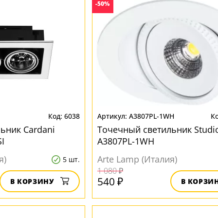
-50%
6038
A3807PL-1WH
ьник Cardani
Точечный светильник Studi
I
A3807PL-1WH
я)
Arte Lamp (Италия)
5 шт.
1 080 ₽
540 ₽
В КОРЗИНУ
В КОРЗИ