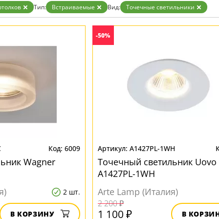
Бронза
отолков
Тип:
Встраиваемые
Вид:
Точечные светильники
Золото
Прозрачные
Хром
-50%
Черные
C
6009
A1427PL-1WH
льник Wagner
Точечный светильник Uovo
A1427PL-1WH
я)
Arte Lamp (Италия)
2 шт.
2 200 ₽
1 100 ₽
В КОРЗИНУ
В КОРЗИ