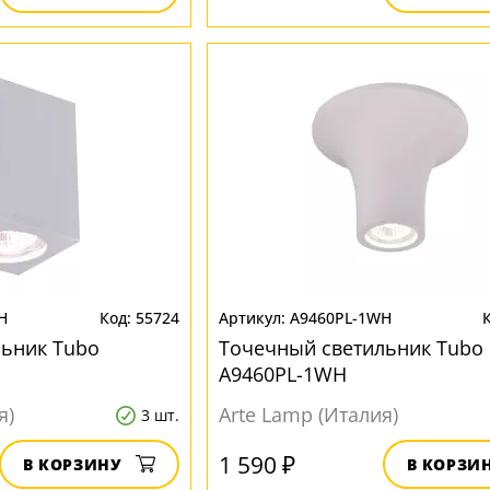
H
55724
A9460PL-1WH
льник Tubo
Точечный светильник Tubo
A9460PL-1WH
я)
Arte Lamp (Италия)
3 шт.
1 590 ₽
В КОРЗИНУ
В КОРЗИ