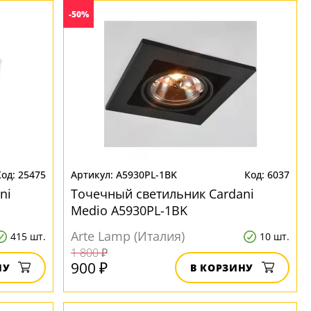
-50%
25475
A5930PL-1BK
6037
ni
Точечный светильник Cardani
Medio A5930PL-1BK
Arte Lamp (Италия)
415 шт.
10 шт.
1 800 ₽
900 ₽
НУ
В КОРЗИНУ