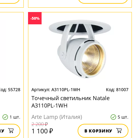
-50%
55728
A3110PL-1WH
81007
Точечный светильник Natale
A3110PL-1WH
Arte Lamp (Италия)
1 шт.
5 шт.
2 200 ₽
1 100 ₽
НУ
В КОРЗИНУ