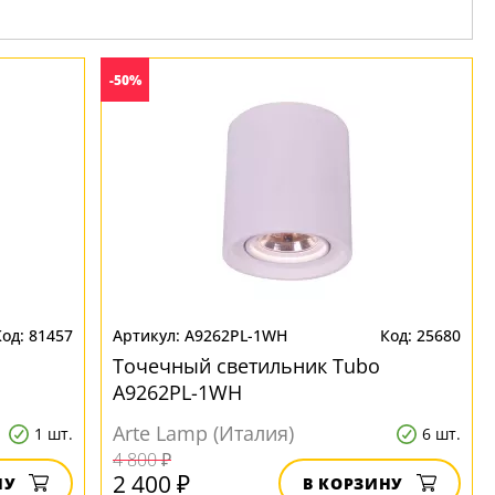
-50%
81457
A9262PL-1WH
25680
Точечный светильник Tubo
A9262PL-1WH
Arte Lamp (Италия)
1 шт.
6 шт.
4 800 ₽
2 400 ₽
НУ
В КОРЗИНУ