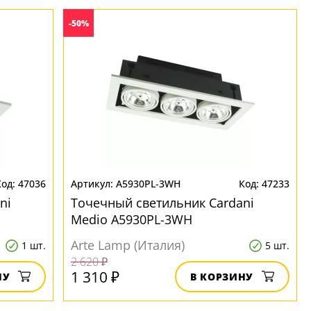
-50%
47036
A5930PL-3WH
47233
ni
Точечный светильник Cardani
Medio A5930PL-3WH
Arte Lamp (Италия)
1 шт.
5 шт.
2 620 ₽
1 310 ₽
НУ
В КОРЗИНУ