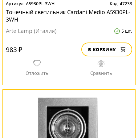
A5930PL-3WH
47233
Точечный светильник Cardani Medio A5930PL-
3WH
Arte Lamp (Италия)
5 шт.
983 ₽
В КОРЗИНУ