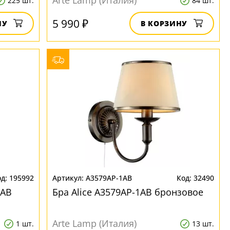
Arte Lamp (Италия)
225 шт.
84 шт.
5 990 ₽
НУ
В КОРЗИНУ
195992
A3579AP-1AB
32490
2AB
Бра Alice A3579AP-1AB бронзовое
Arte Lamp (Италия)
1 шт.
13 шт.