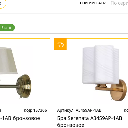
р
СОРТИРОВАТЬ:
Бронза
Золото
Прозрачные
:
Хром
Черные
Бра
B
157366
A3459AP-1AB
P-1AB бронзовое
Бра Serenata A3459AP-1AB
бронзовое