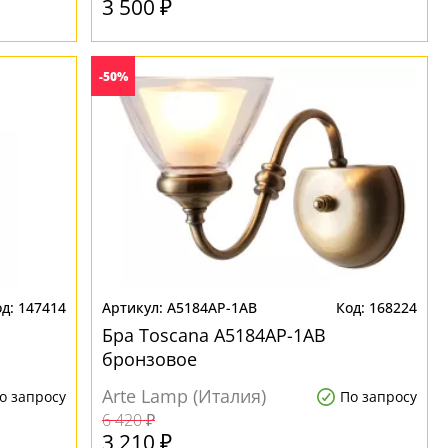
3 500 ₽
-50%
147414
A5184AP-1AB
168224
Бра Toscana A5184AP-1AB
бронзовое
Arte Lamp (Италия)
о запросу
По запросу
6 420 ₽
3 210 ₽