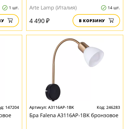
Arte Lamp (Италия)
1 шт.
14 шт.
4 490 ₽
НУ
В КОРЗИНУ
147204
A3116AP-1BK
246283
зовое
Бра Falena A3116AP-1BK бронзовое