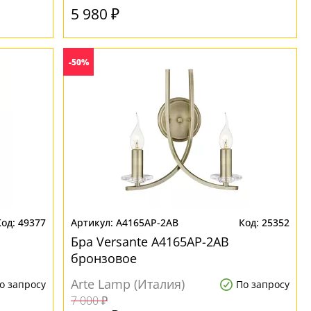
5 980 ₽
-50%
49377
A4165AP-2AB
25352
Бра Versante A4165AP-2AB
бронзовое
Arte Lamp (Италия)
о запросу
По запросу
7 000 ₽