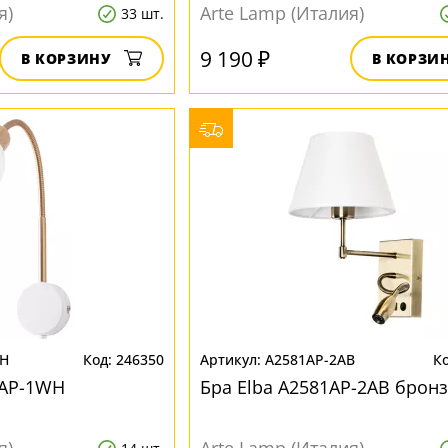
я)
Arte Lamp (Италия)
33 шт.
9 190 ₽
В КОРЗИНУ
В КОРЗИ
WH
246350
A2581AP-2AB
6AP-1WH
Бра Elba A2581AP-2AB брон